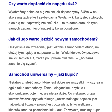
Czy warto dopłacić do napędu 4×4?
Wyobraźmy sobie co się zmieni jak doposażymy SUVa w np.
skórzaną tapicerkę i szyberdach? Wydamy kilka tysięcy złotych,
a co się tak naprawdę zmieni? Nic – to to samo auto, do tych
samych zadań, nieco inaczej tylko wyposażone.
Jak długo warto jeździć nowym samochodem?
Oczywiście najrozsądniej, jest jeździć samochodem długo, im
dłużej tym lepiej, a na pewno taniej. Wielu kierowców pozbywa
się 2-3 letnich aut, zaraz po upływie gwarancji – ,,bo zaraz
zacznie się sypać”.
Samochód uniwersalny – jaki kupić?
Niełatwo znaleźć auto, które jest dobre we wszystkim – czy są w
ogóle takie samochody. Tanie i eleganckie, szybkie i
ekonomiczne, pojemne, ale nie za duże. Co ciekawe, grupa
kierowców szukających takiego ,,uniwersalnego” pojazdu jest
najbardziej liczna – powód jest oczywisty, tylko nielicznych
klientów stać na posiadanie kilku aut. Zazwyczaj musimy kupić