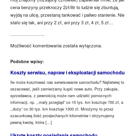
cena benzyny przekroczy 2zł/litr to ludzie się zbuntują,
wyjdą na ulicę, przestaną tankować i paliwo stanienie. Nie
stało się tak, ani przy 2 zł, ani przy 3 zł, 4 zł, 5 zł…
…………………..
Możliwość komentowania została wyłączona.
Podobne wpisy:
Koszty serwisu, napraw i eksploatacji samochodu
Ile może kosztować nas serwisowanie samochodu? Najłatwiej to
oszacować, jeśli zamierzamy kupić nowe auto. Przy zakupie,
sprzedawca, z pewnością może nam udzielić pomocnych
informacji, np. ,,mały przegląd” co 15 tys. km kosztuje 700 zł, a
,,duży” co 30 tys. km kosztuje 1300 zł. Mnożymy to przez
szacunkową ilość przejechanych kilometrów i otrzymujemy
pewną kwotę, która […]
Ukryte koszty posiadania samochodu