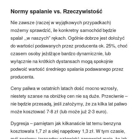
Normy spalanie vs. Rzeczywistość
Nie zawsze (raczej w wyjątkowych przypadkach)
możemy sprawdzić, ile konkretny samochód będzie
spalał ,,w naszych” rękach. Ogólnie dobrze jest dołożyć
do wartości podawanych przez producenta ok. 25%, choć
czasem osoby jeżdżące bardzo dynamicznie, lub
wyłącznie na krótkich dystansach mogą spokojnie
podwoić wartość średniego spalania podawanego przez
producenta.
Ceny paliwa w ostatnich latach dość mocno wzrosły,
niestety szanse na obniżkę cen nie są duże. Przeciwnie –
nie będzie przesadą, jeśli założymy, że za kilka lat paliwo
może kosztować 7-8 zł (lub może już 2-3 euro).
Dygresja – pamiętam jak kilkanaście lat temu benzyna
kosztowała 1,7 zł a olej napędowy 1,3 zł. W tym czasie,
mój znajomy (rozsądny człowiek) zapewniał mnie, że jak