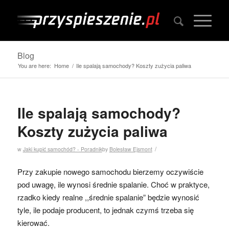
Blog
You are here:
Home
/
Ile spalają samochody? Koszty zużycia paliwa
Ile spalają samochody?
Koszty zużycia paliwa
/
w
Jaki kupić samochód? - Poradnik
by
Bolesław Ejsmont
Przy zakupie nowego samochodu bierzemy oczywiście
pod uwagę, ile wynosi średnie spalanie. Choć w praktyce,
rzadko kiedy realne ,,średnie spalanie” będzie wynosić
tyle, ile podaje producent, to jednak czymś trzeba się
kierować.