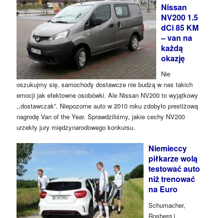
Nissan
NV200 1.5
dCi 85 KM
– van na
każdą
okazję
Nie
oszukujmy się, samochody dostawcze nie budzą w nas takich
emocji jak efektowne osobówki. Ale Nissan NV200 to wyjątkowy
,,dostawczak”. Niepozorne auto w 2010 roku zdobyło prestiżową
nagrodę Van of the Year. Sprawdziliśmy, jakie cechy NV200
urzekły jury międzynarodowego konkursu.
Niemieccy
piłkarze wolą
testować auto
niż trenować
na Euro
Schumacher,
Rosberg i