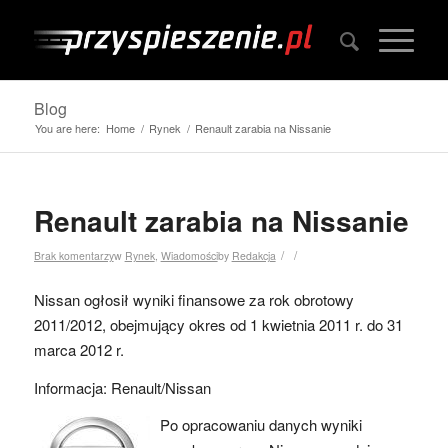
Blog
You are here:
Home
/
Rynek
/
Renault zarabia na Nissanie
Renault zarabia na Nissanie
/
/
Brak komentarzy
w
Rynek
,
Wiadomości
by
Redakcja
Nissan ogłosił wyniki finansowe za rok obrotowy
2011/2012, obejmujący okres od 1 kwietnia 2011 r. do 31
marca 2012 r.
Informacja: Renault/Nissan
Po opracowaniu danych wyniki