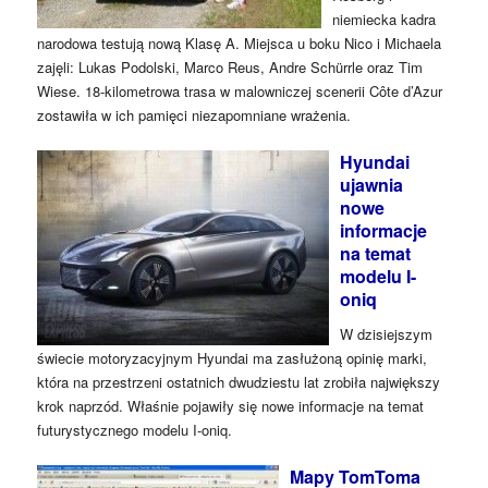
niemiecka kadra
narodowa testują nową Klasę A. Miejsca u boku Nico i Michaela
zajęli: Lukas Podolski, Marco Reus, Andre Schürrle oraz Tim
Wiese. 18-kilometrowa trasa w malowniczej scenerii Côte d’Azur
zostawiła w ich pamięci niezapomniane wrażenia.
Hyundai
ujawnia
nowe
informacje
na temat
modelu I-
oniq
W dzisiejszym
świecie motoryzacyjnym Hyundai ma zasłużoną opinię marki,
która na przestrzeni ostatnich dwudziestu lat zrobiła największy
krok naprzód. Właśnie pojawiły się nowe informacje na temat
futurystycznego modelu I-oniq.
Mapy TomToma