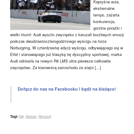
Kapryśna aura,
ekstremalne
tempo, zażarta
konkurencja,
gorzkie porażki i
wielki triumf: Audi wyszło zwycięsko z karuzeli burzliwych emocji
podczas dwudziestoczterogodzinnego wyścigu na torze
Nürburgring. W czterdziestej edycji wyścigu, odbywającego się w
Eifel i stanowiącego już klasykę tej dyscypliny sportowej, marka
Audi odniosła na nowym R8 LMS ultra pierwsze całkowite
zwycięstwo. Za kierownicą samochodu ze stajni […]
Dołącz do nas na Facebooku i bądź na bieżąco!
Tagi:
NA
,
Nissan
,
Renault