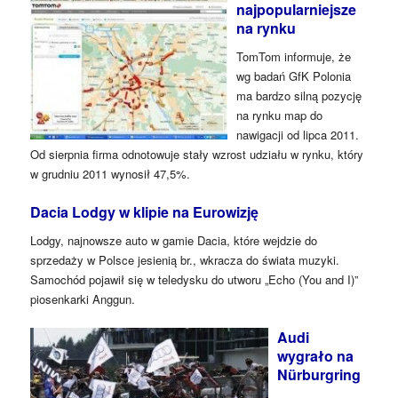
najpopularniejsze
na rynku
TomTom informuje, że
wg badań GfK Polonia
ma bardzo silną pozycję
na rynku map do
nawigacji od lipca 2011.
Od sierpnia firma odnotowuje stały wzrost udziału w rynku, który
w grudniu 2011 wynosił 47,5%.
Dacia Lodgy w klipie na Eurowizję
Lodgy, najnowsze auto w gamie Dacia, które wejdzie do
sprzedaży w Polsce jesienią br., wkracza do świata muzyki.
Samochód pojawił się w teledysku do utworu „Echo (You and I)”
piosenkarki Anggun.
Audi
wygrało na
Nürburgring