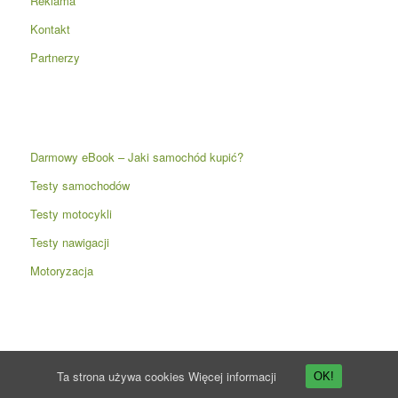
Reklama
Kontakt
Partnerzy
Darmowy eBook – Jaki samochód kupić?
Testy samochodów
Testy motocykli
Testy nawigacji
Motoryzacja
Ta strona używa cookies
Więcej informacji
OK!
© Copyright -
Przyspieszenie.pl