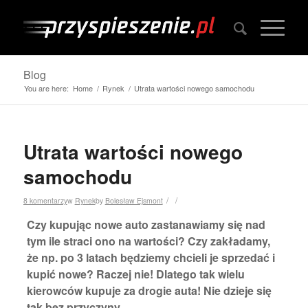
Blog
You are here:
Home
/
Rynek
/
Utrata wartości nowego samochodu
Utrata wartości nowego
samochodu
/
/
8 komentarzy
w
Rynek
by
Bolesław Ejsmont
Czy kupując nowe auto zastanawiamy się nad
tym ile straci ono na wartości? Czy zakładamy,
że np. po 3 latach będziemy chcieli je sprzedać i
kupić nowe? Raczej nie! Dlatego tak wielu
kierowców kupuje za drogie auta! Nie dzieje się
tak bez przyczyny…