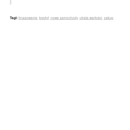
Tagi:
finasowanie
,
kredyt
,
nowe samochody
,
utrata wartości
,
zakup