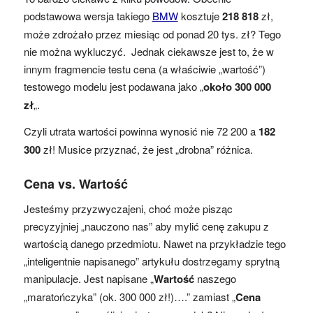
podstawowa wersja takiego
BMW
kosztuje
218 818
zł,
może zdrożało przez miesiąc od ponad 20 tys. zł? Tego
nie można wykluczyć. Jednak ciekawsze jest to, że w
innym fragmencie testu cena (a właściwie „wartość”)
testowego modelu jest podawana jako „
około 300 000
zł
„.
Czyli utrata wartości powinna wynosić nie 72 200 a
182
300
zł! Musice przyznać, że jest „drobna” różnica.
Cena vs. Wartość
Jesteśmy przyzwyczajeni, choć może pisząc
precyzyjniej „nauczono nas” aby mylić cenę zakupu z
wartością danego przedmiotu. Nawet na przykładzie tego
„inteligentnie napisanego” artykułu dostrzegamy sprytną
manipulacje. Jest napisane „
Wartość
naszego
„maratończyka” (ok. 300 000 zł!)….” zamiast „
Cena