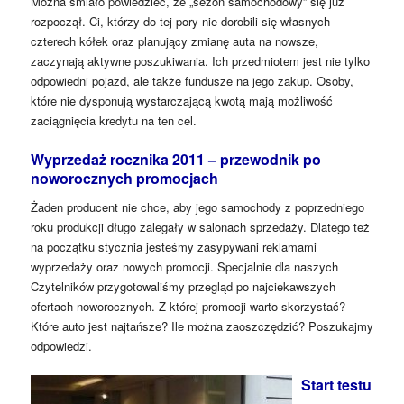
Można śmiało powiedzieć, że „sezon samochodowy” się już
rozpoczął. Ci, którzy do tej pory nie dorobili się własnych
czterech kółek oraz planujący zmianę auta na nowsze,
zaczynają aktywne poszukiwania. Ich przedmiotem jest nie tylko
odpowiedni pojazd, ale także fundusze na jego zakup. Osoby,
które nie dysponują wystarczającą kwotą mają możliwość
zaciągnięcia kredytu na ten cel.
Wyprzedaż rocznika 2011 – przewodnik po
noworocznych promocjach
Żaden producent nie chce, aby jego samochody z poprzedniego
roku produkcji długo zalegały w salonach sprzedaży. Dlatego też
na początku stycznia jesteśmy zasypywani reklamami
wyprzedaży oraz nowych promocji. Specjalnie dla naszych
Czytelników przygotowaliśmy przegląd po najciekawszych
ofertach noworocznych. Z której promocji warto skorzystać?
Które auto jest najtańsze? Ile można zaoszczędzić? Poszukajmy
odpowiedzi.
Start testu