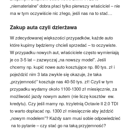
„niematerialne” dobra płaci tylko pierwszy właściciel – nie
ma w tym oczywiście nic złego, jeśli nas na to stać…
Zakup auta czyli dzierżawa
W zdecydowanej większości przypadków, każde auto
które kupimy będziemy chcieli sprzedać – to oczywiste.
W przypadku nowych aut, właściciele często wymieniają
je co 3-5 lat – zazwyczaj „na nowszy model”. Jeśli
chcemy np. kupić nowe auto kosztujące np. 80 tys. zł i
pojeździć nim 3 lata zwykle się okazuje, że taka
„przyjemność” kosztuje nas 40-50 tys. zł! Czyli w tym
przypadku wydamy około 1100-1300 zł miesięcznie, za
możliwość jazdy nowym autem (nie liczę kosztów ew.
kredytu). Czy jeśli mamy np. trzyletnią Octavie II 2.0 TDI
to warto dopłacać np. 1300 zł miesięcznie aby jeździć
„nowym modelem”? Każdy sam musi sobie odpowiedzieć
na to pytanie – czy stać go na taką przyjemność?