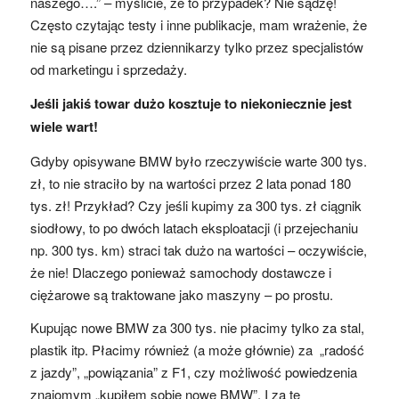
naszego….” – myślicie, że to przypadek? Nie sądzę!
Często czytając testy i inne publikacje, mam wrażenie, że
nie są pisane przez dziennikarzy tylko przez specjalistów
od marketingu i sprzedaży.
Jeśli jakiś towar dużo kosztuje to niekoniecznie jest
wiele wart!
Gdyby opisywane BMW było rzeczywiście warte 300 tys.
zł, to nie straciło by na wartości przez 2 lata ponad 180
tys. zł! Przykład? Czy jeśli kupimy za 300 tys. zł ciągnik
siodłowy, to po dwóch latach eksploatacji (i przejechaniu
np. 300 tys. km) straci tak dużo na wartości – oczywiście,
że nie! Dlaczego ponieważ samochody dostawcze i
ciężarowe są traktowane jako maszyny – po prostu.
Kupując nowe BMW za 300 tys. nie płacimy tylko za stal,
plastik itp. Płacimy również (a może głównie) za „radość
z jazdy”, „powiązania” z F1, czy możliwość powiedzenia
znajomym „kupiłem sobie nowe BMW”. I za te