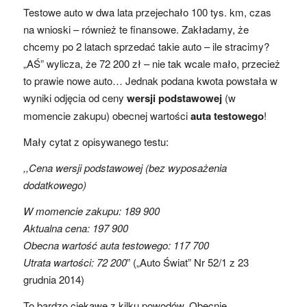
Testowe auto w dwa lata przejechało 100 tys. km, czas
na wnioski – również te finansowe. Zakładamy, że
chcemy po 2 latach sprzedać takie auto – ile stracimy?
„AŚ” wylicza, że 72 200 zł – nie tak wcale mało, przecież
to prawie nowe auto… Jednak podana kwota powstała w
wyniki odjęcia od ceny
wersji podstawowej
(w
momencie zakupu) obecnej wartości
auta testowego
!
Mały cytat z opisywanego testu:
,,Cena wersji podstawowej (bez wyposażenia
dodatkowego)
W momencie zakupu: 189 900
Aktualna cena: 197 900
Obecna wartość auta testowego: 117 700
Utrata wartości: 72 200
” („Auto Świat” Nr 52/1 z 23
grudnia 2014)
To bardzo ciekawe z kilku powodów. Obecnie