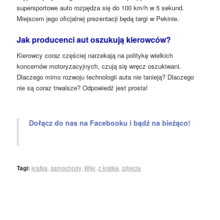
supersportowe auto rozpędza się do 100 km/h w 5 sekund.
Miejscem jego oficjalnej prezentacji będą targi w Pekinie.
Jak producenci aut oszukują kierowców?
Kierowcy coraz częściej narzekają na politykę wielkich
koncernów motoryzacyjnych, czują się wręcz oszukiwani.
Dlaczego mimo rozwoju technologii auta nie tanieją? Dlaczego
nie są coraz trwalsze? Odpowiedź jest prosta!
Dołącz do nas na Facebooku i bądź na bieżąco!
Tagi:
kratka
,
samochody
,
Wiki
,
z kratką
,
zdjęcia