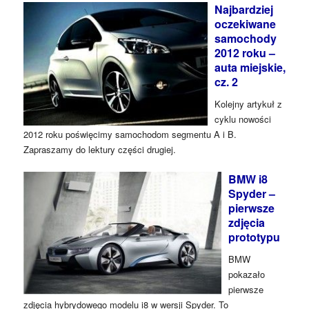
Najbardziej
oczekiwane
samochody
2012 roku –
auta miejskie,
cz. 2
Kolejny artykuł z
cyklu nowości
2012 roku poświęcimy samochodom segmentu A i B.
Zapraszamy do lektury części drugiej.
BMW i8
Spyder –
pierwsze
zdjęcia
prototypu
BMW
pokazało
pierwsze
zdjęcia hybrydowego modelu i8 w wersji Spyder. To