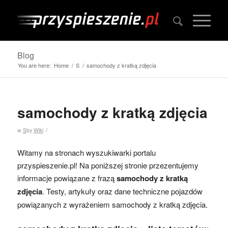
Blog
You are here:
Home
/
S
/
samochody z kratką zdjęcia
samochody z kratką zdjęcia
/
w
S
by
Wiki
Witamy na stronach wyszukiwarki portalu
przyspieszenie.pl! Na poniższej stronie przezentujemy
informacje powiązane z frazą
samochody z kratką
zdjęcia
. Testy, artykuły oraz dane techniczne pojazdów
powiązanych z wyrażeniem samochody z kratką zdjęcia.