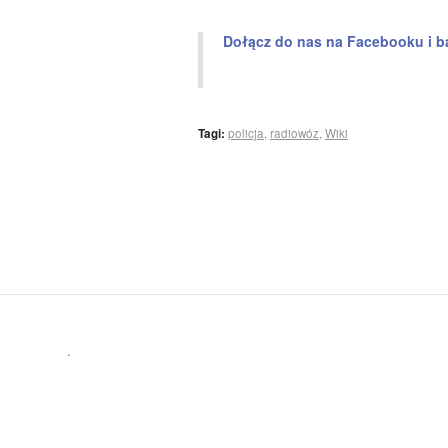
Dołącz do nas na Facebooku i b
Tagi:
policja
,
radiowóz
,
Wiki
.