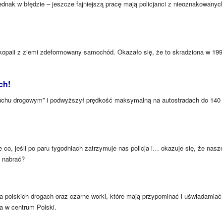
dnak w błędzie – jeszcze fajniejszą pracę mają policjanci z nieoznakowanyc
ykopali z ziemi zdeformowany samochód. Okazało się, że to skradziona w 19
ch!
ruchu drogowym” i podwyższył prędkość maksymalną na autostradach do 140
 co, jeśli po paru tygodniach zatrzymuje nas policja i… okazuje się, że nasz
ę nabrać?
na polskich drogach oraz czarne worki, które mają przypominać i uświadamiać
a w centrum Polski.