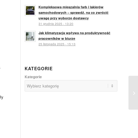
Kompleksowa mieszalnia farb i lakierów
samochodowych – sprawdź, na co zwrócić
uwagę przy wyborze dostawcy
31 grudnia 2025 - 13:20
Jak klimatyzacja wpływa na produktywność
pracowników w biurze
25 listopada 2025 - 15:13
a
KATEGORIE
Kategorie
1.
ły