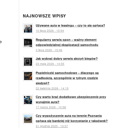
NAJNOWSZE WPISY
Używane auta w leasingu – czy to się opłaca?
10 lipca 2026 - 15:54
Regularny serwis opon – ważny element
e
odpowiedzialnej eksploatacji samochodu
3 lipca 2026 - 15:46
Jak wybrać dobry serwis skrzyń biegów?
23 maja 2026 - 14:55
Popielniczki samochodowe – dlaczego są
rzadkością, szczególnie w tylnym rzędzie
siedzeń?
22 kwietnia 2026 - 14:15
Czy warto brać dodatkowe ubezpieczenie przy
wynajmie auta?
17 marca 2026 - 10:58
Czy wypożyczenie auta na terenie Poznania
opłaca się bardziej niż korzystanie z taksówek?
31 grudnia 2025 - 13:37