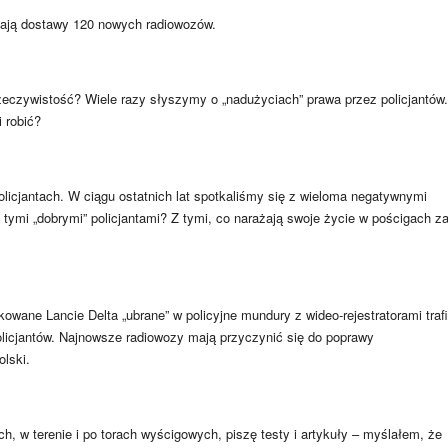
zają dostawy 120 nowych radiowozów.
zeczywistość? Wiele razy słyszymy o „nadużyciach” prawa przez policjantów.
 robić?
licjantach. W ciągu ostatnich lat spotkaliśmy się z wieloma negatywnymi
 tymi „dobrymi” policjantami? Z tymi, co narażają swoje życie w pościgach z
ane Lancie Delta „ubrane” w policyjne mundury z wideo-rejestratorami trafi
licjantów. Najnowsze radiowozy mają przyczynić się do poprawy
lski.
h, w terenie i po torach wyścigowych, piszę testy i artykuły – myślałem, że