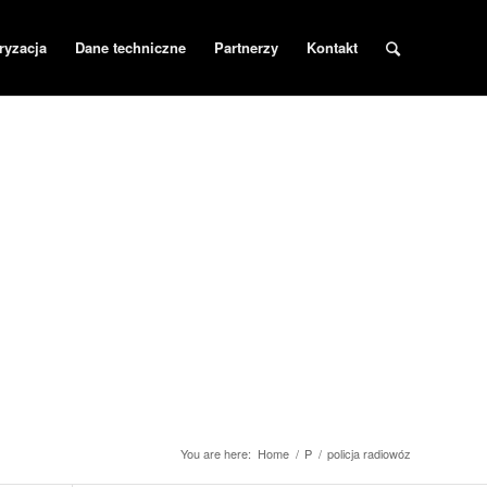
ryzacja
Dane techniczne
Partnerzy
Kontakt
You are here:
Home
/
P
/
policja radiowóz