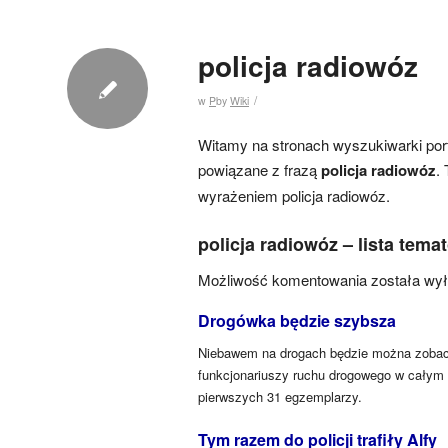
policja radiowóz
/
w
P
by
Wiki
Witamy na stronach wyszukiwarki port
powiązane z frazą
policja radiowóz
.
wyrażeniem policja radiowóz.
policja radiowóz – lista tema
Możliwość komentowania została wy
Drogówka będzie szybsza
Niebawem na drogach będzie można zobac
funkcjonariuszy ruchu drogowego w całym 
pierwszych 31 egzemplarzy.
Tym razem do policji trafiły Alfy