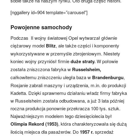
sobie także na naszym rynku. Oto druga część historii.
[nggallery id=904 template=”carousel”]
Powojenne samochody
Podczas II wojny światowej Opel wytwarzał głównie
ciężarowy model
Blitz
, ale także części i komponenty
wykorzystywane w przemyśle zbrojeniowym. Niestety
koniec wojny przyniósł firmie
duże straty.
W połowie
została zniszczona fabryka w
Russelsheim,
całkowitemu zniszczeniu uległa baza w
Brandenburgu
,
Rosjanie zabrali maszyny i urządzenia, m.in. do produkcji
Kadetta. Dzięki sprawnemu działaniu władz firmy fabryka
w Russelsheim została odbudowana, a już 3 lata później
roczna produkcja ponownie przekracza 100 tys. sztuk.
Najważniejszym modelem tego dziesięciolecia był
Olimpia Rekord (1953)
, która charakteryzowała się dużą
ilością miejsca dla pasażerów. Do
1957 r.
sprzedaż