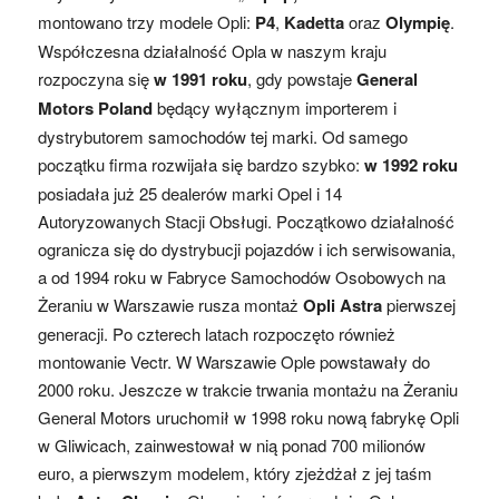
montowano trzy modele Opli:
P4
,
Kadetta
oraz
Olympię
.
Współczesna działalność Opla w naszym kraju
rozpoczyna się
w 1991 roku
, gdy powstaje
General
Motors Poland
będący wyłącznym importerem i
dystrybutorem samochodów tej marki. Od samego
początku firma rozwijała się bardzo szybko:
w 1992 roku
posiadała już 25 dealerów marki Opel i 14
Autoryzowanych Stacji Obsługi. Początkowo działalność
ogranicza się do dystrybucji pojazdów i ich serwisowania,
a od 1994 roku w Fabryce Samochodów Osobowych na
Żeraniu w Warszawie rusza montaż
Opli Astra
pierwszej
generacji. Po czterech latach rozpoczęto również
montowanie Vectr. W Warszawie Ople powstawały do
2000 roku. Jeszcze w trakcie trwania montażu na Żeraniu
General Motors uruchomił w 1998 roku nową fabrykę Opli
w Gliwicach, zainwestował w nią ponad 700 milionów
euro, a pierwszym modelem, który zjeżdżał z jej taśm