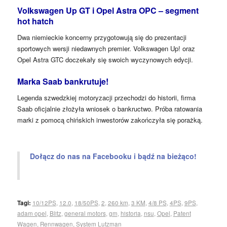
Volkswagen Up GT i Opel Astra OPC – segment
hot hatch
Dwa niemieckie koncerny przygotowują się do prezentacji
sportowych wersji niedawnych premier. Volkswagen Up! oraz
Opel Astra GTC doczekały się swoich wyczynowych edycji.
Marka Saab bankrutuje!
Legenda szwedzkiej motoryzacji przechodzi do historii, firma
Saab oficjalnie złożyła wniosek o bankructwo. Próba ratowania
marki z pomocą chińskich inwestorów zakończyła się porażką.
Dołącz do nas na Facebooku i bądź na bieżąco!
Tagi:
10/12PS
,
12.0
,
18/50PS
,
2
,
260 km
,
3 KM
,
4/8 PS
,
4PS
,
9PS
,
adam opel
,
Blitz
,
general motors
,
gm
,
historia
,
nsu
,
Opel
,
Patent
Wagen
,
Rennwagen
,
System Lutzman