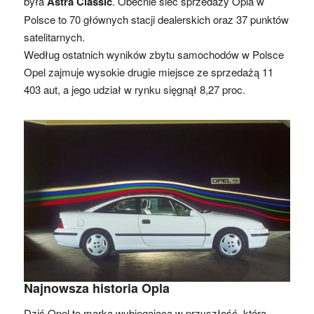
była
Astra Classic
. Obecnie sieć sprzedaży Opla w
Polsce to 70 głównych stacji dealerskich oraz 37 punktów
satelitarnych.
Według ostatnich wyników zbytu samochodów w Polsce
Opel zajmuje wysokie drugie miejsce ze sprzedażą 11
403 aut, a jego udział w rynku sięgnął 8,27 proc.
Najnowsza historia Opla
Dziś Opel to marka wybiegająca w przyszłość, która