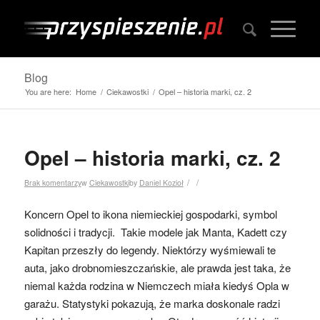
Blog
You are here:
Home
/
Ciekawostki
/
Opel – historia marki, cz. 2
Opel – historia marki, cz. 2
/
/
Brak komentarzy
w
Ciekawostki
by
Daniel Kozioł
Koncern Opel to ikona niemieckiej gospodarki, symbol
solidności i tradycji. Takie modele jak Manta, Kadett czy
Kapitan przeszły do legendy. Niektórzy wyśmiewali te
auta, jako drobnomieszczańskie, ale prawda jest taka, że
niemal każda rodzina w Niemczech miała kiedyś Opla w
garażu. Statystyki pokazują, że marka doskonale radzi