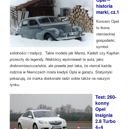
historia
marki, cz.1
Koncern Opel
to ikona
niemieckiej
gospodarki,
symbol
solidności i tradycji. Takie modele jak Manta, Kadett czy Kapitan
przeszły do legendy. Niektórzy wyśmiewali te auta, jako
drobnomieszczańskie, ale prawda jest taka, że niemal każda
rodzina w Niemczech miała kiedyś Opla w garażu. Statystyki
pokazują, że marka doskonale radzi sobie także na naszym
rynku.
Test: 260-
konny
Opel
Insignia
2.8 Turbo
4×4