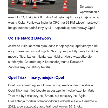
Do czasu
wprowadzenia
wersji OPC, Insignia 2.8 Turbo 4×4 była najdroższą i najszybszą
wersją Opla! Ponieważ Insignia OPC ma 65 KM więcej, testowej
Insigni można nadać inny tytuł – najbardziej komfortowy Opel!
Co się stało z Daewoo?
Jeszcze kilka lat temu była jedną z najczęściej spotykanych na
ulicy marek samochodowych. Nasz rynek podbiły tanie i solidne
modele Tico, Lanos, Nexia, czy Nubira. Nagle wszystko się
skończyło. Co stało się z koreańską marką Daewoo?
Zapraszamy do lektury tekstu.
Opel Trixx – mały, miejski Opel
Opel postanowił wyprodukować nowe, małe autko miejskie –
Opel Trixx ma mieć bogate wyposażenie i wykończenie. Mały
Trixx ma być większy niż Smart, ale mniejszy niż Agila.
Prezentacja modelu prawdopodobnie odbędzie się w Genewie w
2012, a do sprzedaży auto trafi pod koniec 2012 roku.