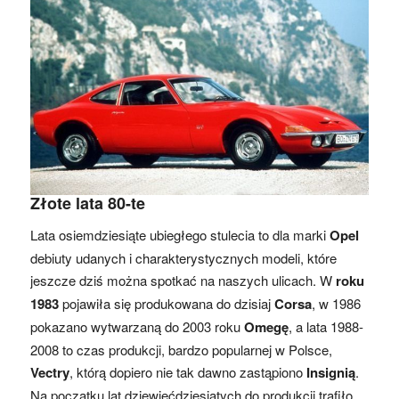
Złote lata 80-te
Lata osiemdziesiąte ubiegłego stulecia to dla marki
Opel
debiuty udanych i charakterystycznych modeli, które
jeszcze dziś można spotkać na naszych ulicach. W
roku
1983
pojawiła się produkowana do dzisiaj
Corsa
, w 1986
pokazano wytwarzaną do 2003 roku
Omegę
, a lata 1988-
2008 to czas produkcji, bardzo popularnej w Polsce,
Vectry
, którą dopiero nie tak dawno zastąpiono
Insignią
.
Na początku lat dziewięćdziesiątych do produkcji trafiło