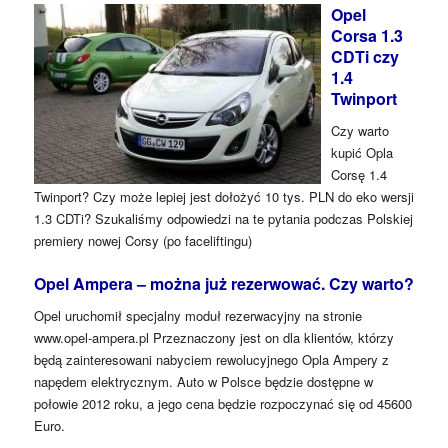
Opel
Corsa 1.3
CDTi czy
1.4
Twinport
Czy warto
kupić Opla
Corsę 1.4
Twinport? Czy może lepiej jest dołożyć 10 tys. PLN do eko wersji
1.3 CDTi? Szukaliśmy odpowiedzi na te pytania podczas Polskiej
premiery nowej Corsy (po faceliftingu)
Opel Ampera – można już rezerwować. Czy warto?
Opel uruchomił specjalny moduł rezerwacyjny na stronie
www.opel-ampera.pl Przeznaczony jest on dla klientów, którzy
będą zainteresowani nabyciem rewolucyjnego Opla Ampery z
napędem elektrycznym. Auto w Polsce będzie dostępne w
połowie 2012 roku, a jego cena będzie rozpoczynać się od 45600
Euro.