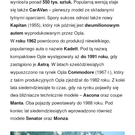
wyniosła ponad
550 tys. sztuk.
Popularną wersją staje
się także
CarAVan
– pierwszy model ze składanymi
tylnymi oparciami. Spory sukces odnosi także nowy
Kapitan
(1955), który rok później jest
dwumilionowym
autem
wyprodukowanym przez Opla.
W
roku 1962
powrócono do produkcji niewielkiego,
popularnego auta o nazwie
Kadett
. Pod tą nazwą
kompaktowe Ople występowały aż
do 1991 roku
, gdy
zastąpiono je
Astrą
. W latach sześćdziesiątych
wypuszczono na rynek Opla
Commodore
(1967 r.), który
z taśm produkcyjnych Opla zjeżdżał do 1982 roku. Z kolei
lata siedemdziesiąte to czas, gdy na rynku pojawiły się
dwa bliźniacze technicznie modele –
Ascona
oraz coupe
Manta
. Oba pojazdy powstawały do 1988 roku. Pod
koniec lat siedemdziesiątych wprowadzono również
modele
Senator
oraz
Monza
.