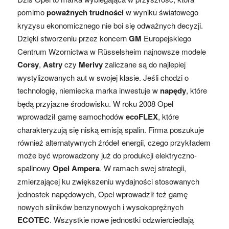
pomimo
poważnych trudności
w wyniku światowego
kryzysu ekonomicznego nie boi się odważnych decyzji.
Dzięki stworzeniu przez koncern
GM
Europejskiego
Centrum Wzornictwa w Rüsselsheim najnowsze modele
Corsy
,
Astry
czy
Merivy
zaliczane są do najlepiej
wystylizowanych aut w swojej klasie. Jeśli chodzi o
technologię, niemiecka marka inwestuje w
napędy
, które
będą przyjazne środowisku. W roku 2008 Opel
wprowadził gamę samochodów
ecoFLEX
, które
charakteryzują się niską emisją spalin. Firma poszukuje
również alternatywnych źródeł energii, czego przykładem
może być wprowadzony już do produkcji elektryczno-
spalinowy
Opel Ampera
. W ramach swej strategii,
zmierzającej ku zwiększeniu wydajności stosowanych
jednostek napędowych, Opel wprowadził też gamę
nowych silników benzynowych i wysokoprężnych
ECOTEC
. Wszystkie nowe jednostki odzwierciedlają