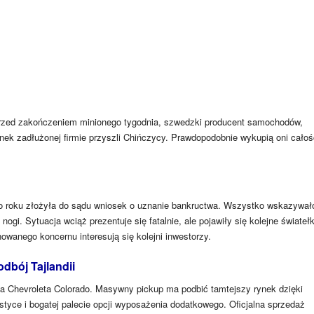
 przed zakończeniem minionego tygodnia, szwedzki producent samochodów,
tunek zadłużonej firmie przyszli Chińczycy. Prawdopodobnie wykupią oni cało
 roku złożyła do sądu wniosek o uznanie bankructwa. Wszystko wskazywał
 nogi. Sytuacja wciąż prezentuje się fatalnie, ale pojawiły się kolejne świateł
nowanego koncernu interesują się kolejni inwestorzy.
dbój Tajlandii
ja Chevroleta Colorado. Masywny pickup ma podbić tamtejszy rynek dzięki
tyce i bogatej palecie opcji wyposażenia dodatkowego. Oficjalna sprzedaż