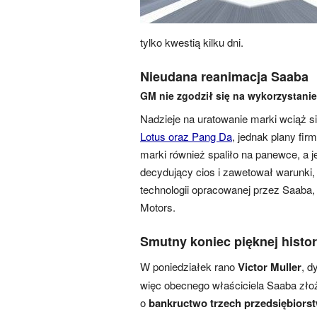
tylko kwestią kilku dni.
Nieudana reanimacja Saaba
GM nie zgodził się na wykorzystanie
Nadzieje na uratowanie marki wciąż s
Lotus oraz Pang Da
, jednak plany fi
marki również spaliło na panewce, a 
decydujący cios i zawetował warunki,
technologii opracowanej przez Saaba, 
Motors.
Smutny koniec pięknej histor
W poniedziałek rano
Victor Muller
, d
więc obecnego właściciela Saaba zło
o
bankructwo trzech przedsiębiors