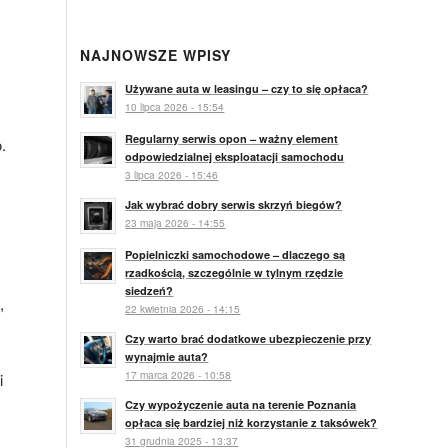
NAJNOWSZE WPISY
Używane auta w leasingu – czy to się opłaca?
10 lipca 2026 - 15:54
Regularny serwis opon – ważny element
.
odpowiedzialnej eksploatacji samochodu
3 lipca 2026 - 15:46
Jak wybrać dobry serwis skrzyń biegów?
23 maja 2026 - 14:55
Popielniczki samochodowe – dlaczego są
rzadkością, szczególnie w tylnym rzędzie
siedzeń?
,
22 kwietnia 2026 - 14:15
Czy warto brać dodatkowe ubezpieczenie przy
wynajmie auta?
17 marca 2026 - 10:58
i
Czy wypożyczenie auta na terenie Poznania
opłaca się bardziej niż korzystanie z taksówek?
31 grudnia 2025 - 13:37