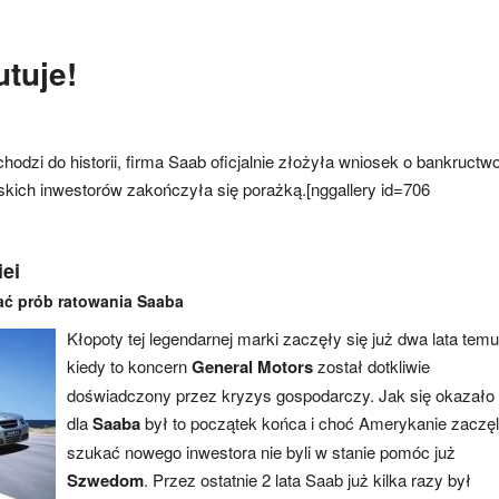
tuje!
odzi do historii, firma Saab oficjalnie złożyła wniosek o bankructwo
skich inwestorów zakończyła się porażką.
[nggallery id=706
iei
ć prób ratowania Saaba
Kłopoty tej legendarnej marki zaczęły się już dwa lata temu
kiedy to koncern
General Motors
został dotkliwie
doświadczony przez kryzys gospodarczy. Jak się okazało
dla
Saaba
był to początek końca i choć Amerykanie zaczęl
szukać nowego inwestora nie byli w stanie pomóc już
Szwedom
. Przez ostatnie 2 lata Saab już kilka razy był