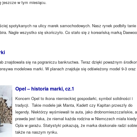
ę jeszcze w tym miesiącu.
ęściej spotykanych na ulicy marek samochodowych. Nasz rynek podbiły tanie 
ubira. Nagle wszystko się skończyło. Co stało się z koreańską marką Daewo
ki
 znajdowała się na pograniczu bankructwa. Teraz dzięki poważnym środko
fensywa modelowa marki. W planach znajduje się odświeżony model 9-3 oraz
Opel – historia marki, cz.1
Koncern Opel to ikona niemieckiej gospodarki, symbol solidności i
tradycji. Takie modele jak Manta, Kadett czy Kapitan przeszły do
legendy. Niektórzy wyśmiewali te auta, jako drobnomieszczańskie, a
prawda jest taka, że niemal każda rodzina w Niemczech miała kiedy
Opla w garażu. Statystyki pokazują, że marka doskonale radzi sobie
także na naszym rynku.