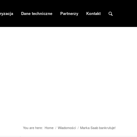
ryzacja
Dane techniczne
Partnerzy
Kontakt
You are here:
Home
/
Wiadomości
/
Marka Saab bankrutuje!