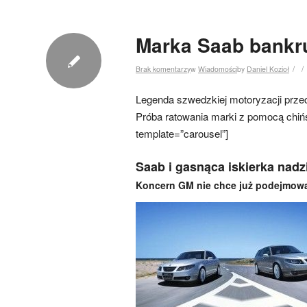
Marka Saab bankru
/
/
Brak komentarzy
w
Wiadomości
by
Daniel Kozioł
Legenda szwedzkiej motoryzacji przech
Próba ratowania marki z pomocą chiń
template=”carousel”]
Saab i gasnąca iskierka nadz
Koncern GM nie chce już podejmowa