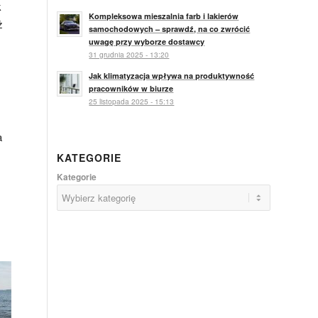
k
Kompleksowa mieszalnia farb i lakierów
ż
samochodowych – sprawdź, na co zwrócić
uwagę przy wyborze dostawcy
31 grudnia 2025 - 13:20
Jak klimatyzacja wpływa na produktywność
pracowników w biurze
25 listopada 2025 - 15:13
a
KATEGORIE
Kategorie