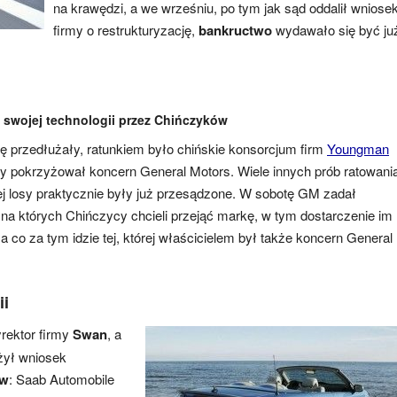
na krawędzi, a we wrześniu, po tym jak sąd oddalił wniose
firmy o restrukturyzację,
bankructwo
wydawało się być ju
 swojej technologii przez Chińczyków
ię przedłużały, ratunkiem było chińskie konsorcjum firm
Youngman
rmy pokrzyżował koncern General Motors. Wiele innych prób ratowani
jej losy praktycznie były już przesądzone. W sobotę GM zadał
 na których Chińczycy chcieli przejąć markę, w tym dostarczenie im
a co za tym idzie tej, której właścicielem był także koncern General
ii
yrektor firmy
Swan
, a
żył wniosek
tw
: Saab Automobile