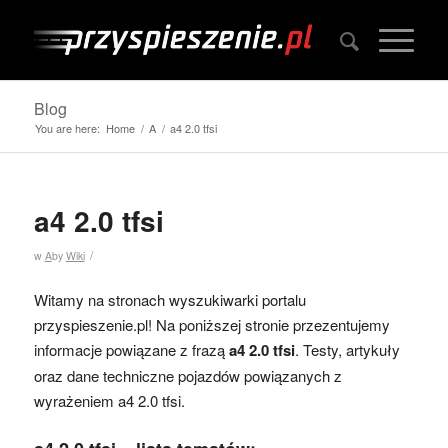
Blog
You are here:
Home
/
A
/
a4 2.0 tfsi
a4 2.0 tfsi
/
w
A
by
Wiki
Witamy na stronach wyszukiwarki portalu
przyspieszenie.pl! Na poniższej stronie przezentujemy
informacje powiązane z frazą
a4 2.0 tfsi
. Testy, artykuły
oraz dane techniczne pojazdów powiązanych z
wyrażeniem a4 2.0 tfsi.