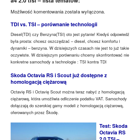
a4 2.0 tfsi – lista tematów:
Możliwość komentowania została wyłączona.
TDI vs. TSI – porównanie technologii
Diesel(TDI) czy Benzyna(TSI) oto jest pytanie! Kiedyś odpowiedź
była prosta: chcesz oszczędzać – diesel, chcesz komfortu i
dynamiki – benzyna. W dzisiejszych czasach nie jest to już takie
oczywiste. W dzisiejszym porównaniu chcemy skonfrontować nie
konkretne samochody a technologie : TSI kontra TDI
Skoda Octavia RS i Scout już dostępne z
homologacją ciężarową
Octavię RS i Octavię Scout można teraz nabyć z homologacją
ciężarową, która umożliwia odliczenie podatku VAT. Samochody
dołączają do szerokiej gamy modeli z homologacją ciężarową,
oferowanych przez Škodę.
Test: Skoda
Octavia RS
2.0 TSI –