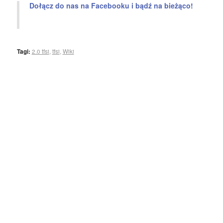
Dołącz do nas na Facebooku i bądź na bieżąco!
Tagi:
2.0 tfsi
,
tfsi
,
Wiki