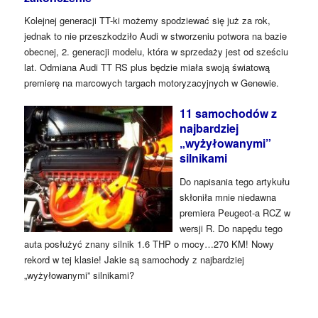
Kolejnej generacji TT-ki możemy spodziewać się już za rok,
jednak to nie przeszkodziło Audi w stworzeniu potwora na bazie
obecnej, 2. generacji modelu, która w sprzedaży jest od sześciu
lat. Odmiana Audi TT RS plus będzie miała swoją światową
premierę na marcowych targach motoryzacyjnych w Genewie.
11 samochodów z
najbardziej
„wyżyłowanymi”
silnikami
Do napisania tego artykułu
skłoniła mnie niedawna
premiera Peugeot-a RCZ w
wersji R. Do napędu tego
auta posłużyć znany silnik 1.6 THP o mocy…270 KM! Nowy
rekord w tej klasie! Jakie są samochody z najbardziej
„wyżyłowanymi” silnikami?