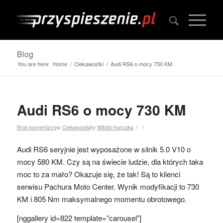
Blog
You are here:
Home
/
Ciekawostki
/
Audi RS6 o mocy 730 KM
Audi RS6 o mocy 730 KM
/
/
Brak komentarzy
w
Ciekawostki
by
Witold Hańczka
Audi RS6 seryjnie jest wyposażone w silnik 5.0 V10 o
mocy 580 KM. Czy są na świecie ludzie, dla których taka
moc to za mało? Okazuje się, że tak! Są to klienci
serwisu Pachura Moto Center. Wynik modyfikacji to 730
KM i 805 Nm maksymalnego momentu obrotowego.
[nggallery id=822 template=”carousel”]