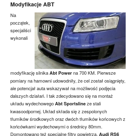
Modyfikacje ABT
Na
początek,
specjaliści
wykonali
modyfikację silnika
Abt Power
na 700 KM. Pierwsze
pomiary na hamowni udowodniły, że cel został osiągnięty,
ale potencjał auta wskazywał na możliwość podjęcia
dalszych działań. I tak zdecydowano się na montaż
układu wydechowego
Abt Sportsline
ze stali
kwasoodpornej. Układ składa się z zespolonych
tłumików środkowych oraz dwóch tłumików końcowych z
końcówkami wydechowymi o średnicy 80mm.
Domontowano też specjalne filtry powietrza.
Audi RS6