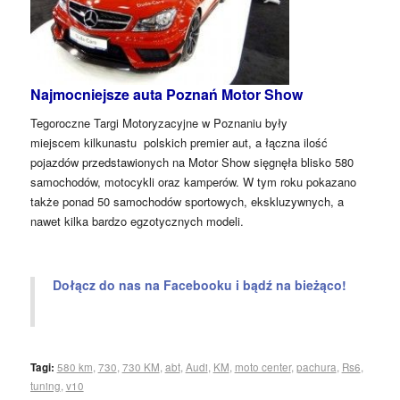
Najmocniejsze auta Poznań Motor Show
Tegoroczne Targi Motoryzacyjne w Poznaniu były
miejscem kilkunastu polskich premier aut, a łączna ilość
pojazdów przedstawionych na Motor Show sięgnęła blisko 580
samochodów, motocykli oraz kamperów. W tym roku pokazano
także ponad 50 samochodów sportowych, ekskluzywnych, a
nawet kilka bardzo egzotycznych modeli.
Dołącz do nas na Facebooku i bądź na bieżąco!
Tagi:
580 km
,
730
,
730 KM
,
abt
,
Audi
,
KM
,
moto center
,
pachura
,
Rs6
,
tuning
,
v10