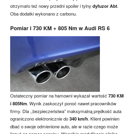
otrzymało też nowy przedni spoiler i tylny
dyfuzor Abt
.
Oba dodatki wykonano z carbonu.
Pomiar i 730 KM + 805 Nm w Audi RS 6
Ostateczny pomiar na hamowni wykazał wartość
730 KM
i 805Nm
. Wynik zaskoczył ponoć nawet pracowników
firmy. Dla ,,bezpieczeństwa” maksymalną prędkość auta
ograniczono elektronicznie do
340 km/h
. Klient powinien
dbać o swoje odmienione auto, ale w razie czego może
liczyć na pomoc serwisu. Wszelkie modyfikacje silnika