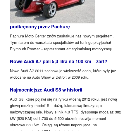
podkręcony przez Pachurę
Pachura Moto Center znów zaskakuje nas nowym projektem.
Tym razem do warsztatu specjalistów od tuningu przyjechał
Plymouth Prowler – reprezentant amerykańskiej motoryzacji.
Nowe Audi A7 pali 5,3 litra na 100 km – żart?
Nowe Audi A7 2011 zachowuje większość cech, które były już
widoczne na Auto Show w Detroit w 2009 roku.
Najmocniejsze Audi S8 w historii
Audi S8, które pojawi się na rynku wiosną 2012 roku, jest nową
głową rodziny modeli S – dużą, luksusową limuzyną o
nadzwyczajnej sile. Nowy silnik 4.0 TFSI dysponuje mocą aż 382
kW (520 KM) od 1.700 do 5.500 obr./min rozwija moment
obrotowy 650 Nm. Osiągi są równie imponujące: na