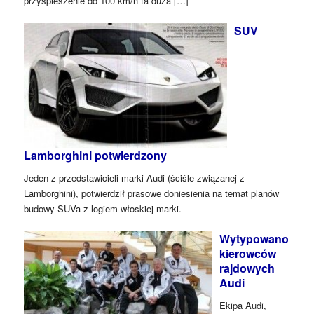
przyspieszenie do 100 km/h ta duża […]
SUV
Lamborghini potwierdzony
Jeden z przedstawicieli marki Audi (ściśle związanej z
Lamborghini), potwierdził prasowe doniesienia na temat planów
budowy SUVa z logiem włoskiej marki.
Wytypowano
kierowców
rajdowych
Audi
Ekipa Audi,