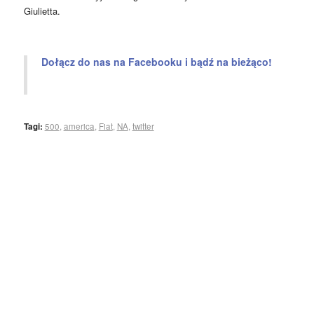
Giulietta.
Dołącz do nas na Facebooku i bądź na bieżąco!
Tagi:
500
,
america
,
Fiat
,
NA
,
twitter