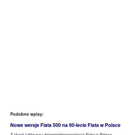
Podobne wpisy:
Nowe wersje Fiata 500 na 90-lecie Fiata w Polsce
Z okazji jubileuszu dziewięćdziesięciolecia Fiata w Polsce,