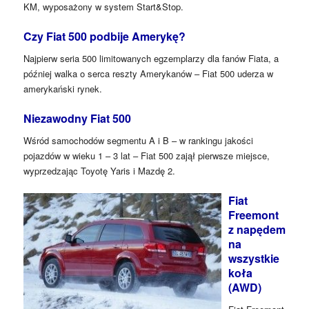
KM, wyposażony w system Start&Stop.
Czy Fiat 500 podbije Amerykę?
Najpierw seria 500 limitowanych egzemplarzy dla fanów Fiata, a
później walka o serca reszty Amerykanów – Fiat 500 uderza w
amerykański rynek.
Niezawodny Fiat 500
Wśród samochodów segmentu A i B – w rankingu jakości
pojazdów w wieku 1 – 3 lat – Fiat 500 zajął pierwsze miejsce,
wyprzedzając Toyotę Yaris i Mazdę 2.
Fiat
Freemont
z napędem
na
wszystkie
koła
(AWD)