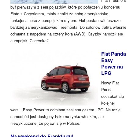
Fiat Freemont
był pierwszym z serii pojazdów, które po połączeniu koncernu
Fiata z Chryslerem, miały scalić ze sobą amerykańską
funkcjonalność z europejskim stylem. Fiat postanowił jeszcze
bardziej zamerykanizować Freemonta. Do salonów trafiła właśnie
odmiana z napędem na cztery koła (AWD). Czyżby narodził się
europejski Cheeroke?
Fiat Panda
Easy
Power na
LPG
Nowy Fiat
Panda
doczekał się
kolejnej
wersji. Easy Power to odmiana zasilana gazem LPG. Na razie
samochód jest dostępny tylko na rynku włoskim, ale
niewykluczone, że pojawi się w Polsce.
Na weekend do Frankfurtu!