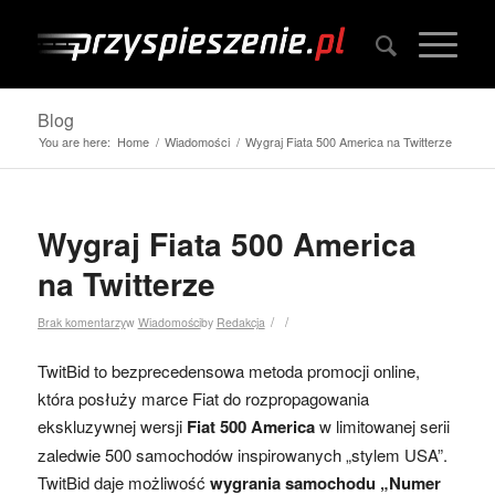
Blog
You are here:
Home
/
Wiadomości
/
Wygraj Fiata 500 America na Twitterze
Wygraj Fiata 500 America
na Twitterze
/
/
Brak komentarzy
w
Wiadomości
by
Redakcja
TwitBid to bezprecedensowa metoda promocji online,
która posłuży marce Fiat do rozpropagowania
ekskluzywnej wersji
Fiat 500 America
w limitowanej serii
zaledwie 500 samochodów inspirowanych „stylem USA”.
TwitBid daje możliwość
wygrania samochodu „Numer