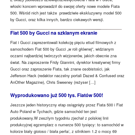
włoski koncern wprowadził do swojej oferty nowe modele Fiata
500. Wśród nich jest także prawdziwie ekskluzywny model 500
by Gucci, oraz kilka innych, bardzo ciekawych wersji.
Fiat 500 by Gucci na szklanym ekranie
Fiat i Gucci zaprezentowali kolekcję pięciu etiud filmowych z
samochodem Fiat 500 by Gucci „w roli głównej”, widzianym
oczami najbardziej twórczych wizjonerów, jakich obecnie zna
świat. Na zaproszenie Fridy Giannini, dyrektor kreatywnej firmy
Gucci oraz zaproszenie Fiata, tak znane osobistości, jak
Jefferson Hack (redaktor naczelny portali Dazed & Confused oraz
AnOther Magazine), Chris Sweeney (reżyser […]
Wyprodukowano już 500 tys. Fiatów 500!
Jeszcze jeden historyczny etap osiągnięty przez Fiata 500 i Fiat
Auto Poland w Tychach, gdzie samochód ten jest
produkowany.W zeszłym tygodniu zjechał z polskiej linii
produkcyjnej egzemplarz o numerze 500 tysięcy: to samochód w
kolorze biały gioioso / biała perła/, z silnikiem 1.2 o mocy 69