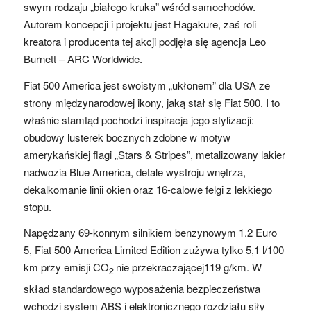
swym rodzaju „białego kruka” wśród samochodów.
Autorem koncepcji i projektu jest Hagakure, zaś roli
kreatora i producenta tej akcji podjęła się agencja Leo
Burnett – ARC Worldwide.
Fiat 500 America jest swoistym „ukłonem” dla USA ze
strony międzynarodowej ikony, jaką stał się Fiat 500. I to
właśnie stamtąd pochodzi inspiracja jego stylizacji:
obudowy lusterek bocznych zdobne w motyw
amerykańskiej flagi „Stars & Stripes”, metalizowany lakier
nadwozia Blue America, detale wystroju wnętrza,
dekalkomanie linii okien oraz 16-calowe felgi z lekkiego
stopu.
Napędzany 69-konnym silnikiem benzynowym 1.2 Euro
5, Fiat 500 America Limited Edition zużywa tylko 5,1 l/100
km przy emisji CO
nie przekraczającej119 g/km. W
2
skład standardowego wyposażenia bezpieczeństwa
wchodzi system ABS i elektronicznego rozdziału siły