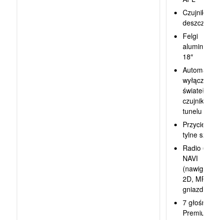
Czujnik
deszczu
Felgi
aluminiowe
18″
Automatycz
wyłącznik
świateł z
czujnikiem
tunelu
Przyciemni
tylne szyby
Radio 600
NAVI
(nawigacja
2D, MP3,
gniazdo US
7 głośników
Premium