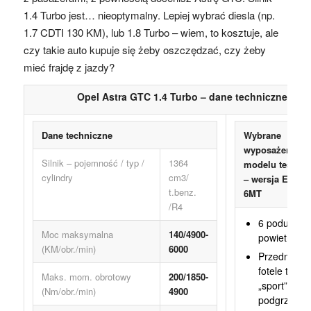
1.4 Turbo jest… nieoptymalny. Lepiej wybrać diesla (np.
1.7 CDTI 130 KM), lub 1.8 Turbo – wiem, to kosztuje, ale
czy takie auto kupuje się żeby oszczędzać, czy żeby
mieć frajdę z jazdy?
Opel Astra GTC 1.4 Turbo – dane techniczne
Dane techniczne
Wybrane
wyposażenie
Silnik – pojemność / typ /
1364
modelu testow
cylindry
cm3/
– wersja Enjoy
t.benz.
6MT
/R4
6 poduszek
Moc maksymalna
140/4900-
powietrznyc
(KM/obr./min)
6000
Przednie
fotele typu
Maks. mom. obrotowy
200/1850-
„sport” –
(Nm/obr./min)
4900
podgrzewa