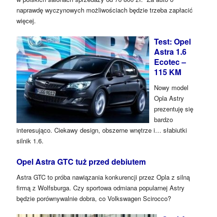
naprawdę wyczynowych możliwościach będzie trzeba zapłacić
więcej.
Test: Opel
Astra 1.6
Ecotec –
115 KM
Nowy model
Opla Astry
prezentuję się
bardzo
interesująco. Ciekawy design, obszerne wnętrze i… słabiutki
silnik 1.6.
Opel Astra GTC tuż przed debiutem
Astra GTC to próba nawiązania konkurencji przez Opla z silną
firmą z Wolfsburga. Czy sportowa odmiana popularnej Astry
będzie porównywalnie dobra, co Volkswagen Scirocco?