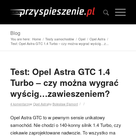
Blog
You are here:
Home
/
Testy samochodów
/
Opel
/
Opel Astra
/
Test: Opel Astra GTC 1.4 Turbo – czy można wygrać wyścig…z...
Test: Opel Astra GTC 1.4
Turbo – czy można wygrać
wyścig…zawieszeniem?
/
/
4 komentarzy
w
Opel Astra
by
Bolesław Ejsmont
Opel Astra GTC to w pewnym sensie unikatowy
samochód. Nie chodzi o 140-konny silnik 1.4 Turbo, czy
ciekawie zaprojektowane nadwozie. To wszystko ma