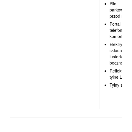
Pilot
parkowania
przód i tył
Portal bluto
telefonu
komórkowe
Elektrycznie
składane
lusterka
boczne
Reflektrory
tylne LED
Tylny spojle