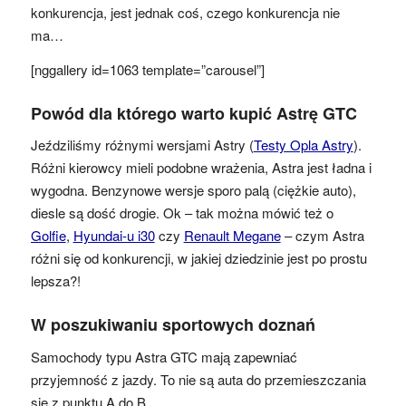
konkurencja, jest jednak coś, czego konkurencja nie
ma…
[nggallery id=1063 template=”carousel”]
Powód dla którego warto kupić Astrę GTC
Jeździliśmy różnymi wersjami Astry (
Testy Opla Astry
).
Różni kierowcy mieli podobne wrażenia, Astra jest ładna i
wygodna. Benzynowe wersje sporo palą (ciężkie auto),
diesle są dość drogie. Ok – tak można mówić też o
Golfie
,
Hyundai-u i30
czy
Renault Megane
– czym Astra
różni się od konkurencji, w jakiej dziedzinie jest po prostu
lepsza?!
W poszukiwaniu sportowych doznań
Samochody typu Astra GTC mają zapewniać
przyjemność z jazdy. To nie są auta do przemieszczania
się z punktu A do B.