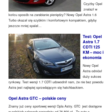
Czyżby Opel
znalazł w
końcu sposób na zarabianie pieniędzy? Nowy Opel Astra 1.6
Turbo okazał się szybkim i komfortowym kompaktem, gdyby
jeszcze mniej spalał…
Test: Opel
Astra 1.7
CDTI 125
KM – moc i
ekonomia
Nowy Opel
Astra odniósł
duży sukces
rynkowy. Test wersji 1.7 CDTI udowodnił nam, że nie bez powodu
Astra jest najlepiej sprzedającym się hatchbackiem.
Opel Astra GTC – polskie ceny
Znamy już ceny sportowej wersji Opla Astry. GTC jest dostępne
w polskich salonach sprzedaży od 76 800 zł. Za auto o