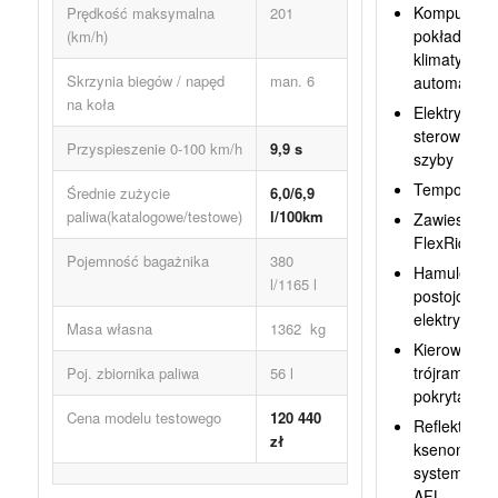
Komputer
Prędkość maksymalna
201
pokładowy,
(km/h)
klimatyzacj
Skrzynia biegów / napęd
man. 6
automatycz
na koła
Elektrycznie
sterowane
Przyspieszenie 0-100 km/h
9,9 s
szyby
Tempomat
Średnie zużycie
6,0/6,9
paliwa(katalogowe/testowe)
l/100km
Zawieszeni
FlexRide
Pojemność bagażnika
380
Hamulec
l/1165 l
postojowy
elektryczny
Masa własna
1362 kg
Kierownica
trójramienn
Poj. zbiornika paliwa
56 l
pokryta skó
Cena modelu testowego
120 440
Reflektory b
zł
ksenonowe 
systemem
AFL