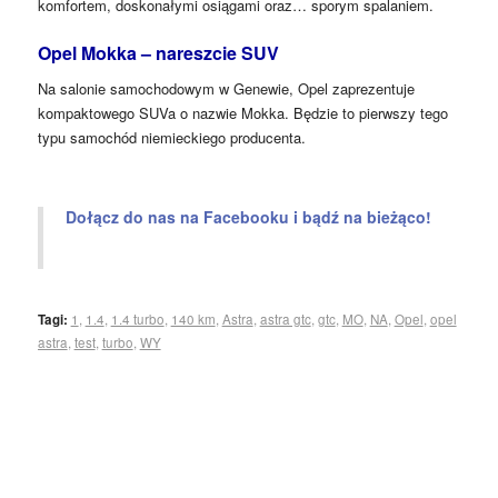
komfortem, doskonałymi osiągami oraz… sporym spalaniem.
Opel Mokka – nareszcie SUV
Na salonie samochodowym w Genewie, Opel zaprezentuje
kompaktowego SUVa o nazwie Mokka. Będzie to pierwszy tego
typu samochód niemieckiego producenta.
Dołącz do nas na Facebooku i bądź na bieżąco!
Tagi:
1
,
1.4
,
1.4 turbo
,
140 km
,
Astra
,
astra gtc
,
gtc
,
MO
,
NA
,
Opel
,
opel
astra
,
test
,
turbo
,
WY