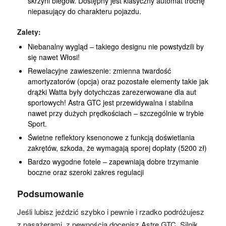
skrzyni biegów. Dostępny jest klasyczny automat trochę
niepasujący do charakteru pojazdu.
Zalety:
Niebanalny wygląd – takiego designu nie powstydzili by
się nawet Włosi!
Rewelacyjne zawieszenie: zmienna twardość
amortyzatorów (opcja) oraz pozostałe elementy takie jak
drążki Watta były dotychczas zarezerwowane dla aut
sportowych! Astra GTC jest przewidywalna i stabilna
nawet przy dużych prędkościach – szczególnie w trybie
Sport.
Świetne reflektory ksenonowe z funkcją doświetlania
zakrętów, szkoda, że wymagają sporej dopłaty (5200 zł)
Bardzo wygodne fotele – zapewniają dobre trzymanie
boczne oraz szeroki zakres regulacji
Podsumowanie
Jeśli lubisz jeździć szybko i pewnie i rzadko podróżujesz
z pasażerami, z pewnością docenisz Astrę GTC. Silnik