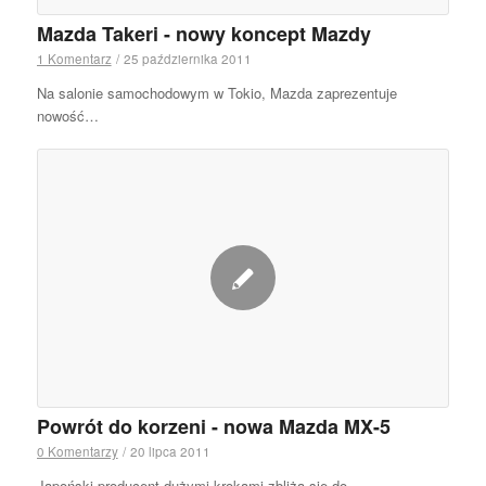
Mazda Takeri - nowy koncept Mazdy
1 Komentarz
/
25 października 2011
Na salonie samochodowym w Tokio, Mazda zaprezentuje
nowość…
Powrót do korzeni - nowa Mazda MX-5
0 Komentarzy
/
20 lipca 2011
Japoński producent dużymi krokami zbliża się do