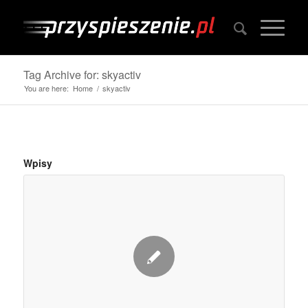
Tag Archive for: skyactiv
You are here:
Home
/
skyactiv
Wpisy