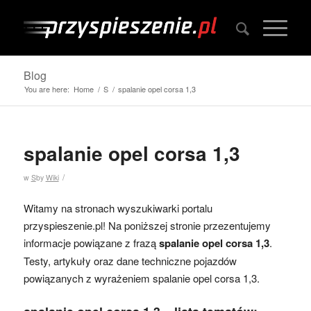
Blog
You are here:
Home
/
S
/
spalanie opel corsa 1,3
spalanie opel corsa 1,3
/
w
S
by
Wiki
Witamy na stronach wyszukiwarki portalu
przyspieszenie.pl! Na poniższej stronie przezentujemy
informacje powiązane z frazą
spalanie opel corsa 1,3
.
Testy, artykuły oraz dane techniczne pojazdów
powiązanych z wyrażeniem spalanie opel corsa 1,3.