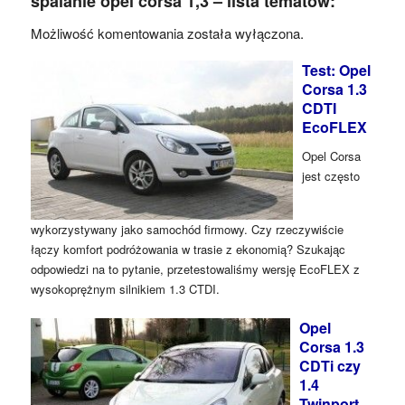
spalanie opel corsa 1,3 – lista tematów:
Możliwość komentowania została wyłączona.
Test: Opel
Corsa 1.3
CDTI
EcoFLEX
Opel Corsa
jest często
wykorzystywany jako samochód firmowy. Czy rzeczywiście
łączy komfort podróżowania w trasie z ekonomią? Szukając
odpowiedzi na to pytanie, przetestowaliśmy wersję EcoFLEX z
wysokoprężnym silnikiem 1.3 CTDI.
Opel
Corsa 1.3
CDTi czy
1.4
Twinport