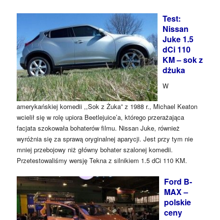
Test:
Nissan
Juke 1.5
dCi 110
KM – sok z
dżuka
W
amerykańskiej komedii ,,Sok z Żuka” z 1988 r., Michael Keaton
wcielił się w rolę upiora Beetlejuice’a, którego przerażająca
facjata szokowała bohaterów filmu. Nissan Juke, również
wyróżnia się za sprawą oryginalnej aparycji. Jest przy tym nie
mniej przebojowy niż główny bohater szalonej komedii.
Przetestowaliśmy wersję Tekna z silnikiem 1.5 dCi 110 KM.
Ford B-
MAX –
polskie
ceny