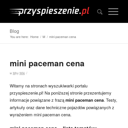
Blog
You are here:
Home
/
M
/
mini paceman cena
mini paceman cena
/
w
M
by
Wiki
Witamy na stronach wyszukiwarki portalu
przyspieszenie.pl! Na poniższej stronie przezentujemy
informacje powiązane z frazą
mini paceman cena
. Testy,
artykuły oraz dane techniczne pojazdów powiązanych z
wyrażeniem mini paceman cena.