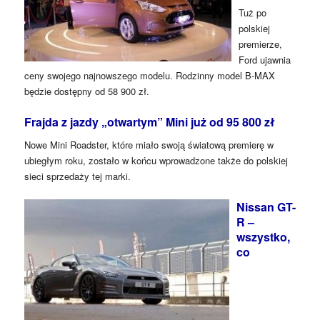
Tuż po
polskiej
premierze,
Ford ujawnia
ceny swojego najnowszego modelu. Rodzinny model B-MAX
będzie dostępny od 58 900 zł.
Frajda z jazdy „otwartym” Mini już od 95 800 zł
Nowe Mini Roadster, które miało swoją światową premierę w
ubiegłym roku, zostało w końcu wprowadzone także do polskiej
sieci sprzedaży tej marki.
Nissan GT-
R –
wszystko,
co