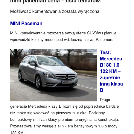
mini paceman cena – lista tematów:
Możliwość komentowania została wyłączona.
MINI Paceman
MINI konsekwentnie rozszerza swoją ofertę SUV’ów i planuje
wprowadzić kolejny model pod wdzięczną nazwą Paceman.
Test:
Mercedes
B180 1.6
122 KM –
zupełnie
inna klasa
B
Druga
generacja Mercedesa klasy B różni się od poprzednika bardziej
niż może się wydawać na pierwszy rzut oka. Rodzinny
kompaktowy minivan klasy premium to oryginalna konstrukcja.
Przetestowaliśmy wersję z silnikiem benzynowym 1.6 o mocy
122 KM.