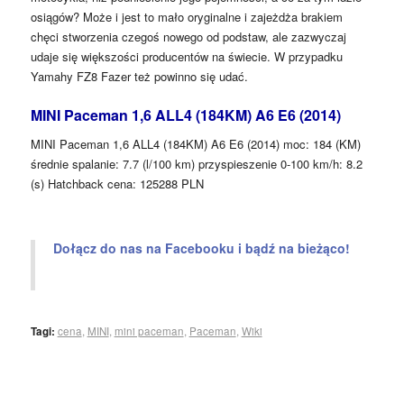
osiągów? Może i jest to mało oryginalne i zajeżdża brakiem
chęci stworzenia czegoś nowego od podstaw, ale zazwyczaj
udaje się większości producentów na świecie. W przypadku
Yamahy FZ8 Fazer też powinno się udać.
MINI Paceman 1,6 ALL4 (184KM) A6 E6 (2014)
MINI Paceman 1,6 ALL4 (184KM) A6 E6 (2014) moc: 184 (KM)
średnie spalanie: 7.7 (l/100 km) przyspieszenie 0-100 km/h: 8.2
(s) Hatchback cena: 125288 PLN
Dołącz do nas na Facebooku i bądź na bieżąco!
Tagi:
cena
,
MINI
,
mini paceman
,
Paceman
,
Wiki