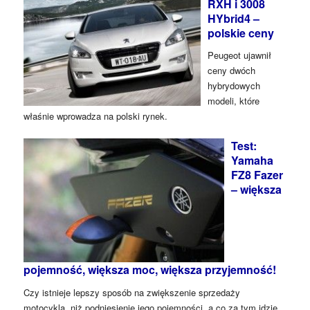
RXH i 3008
HYbrid4 –
polskie ceny
Peugeot ujawnił
ceny dwóch
hybrydowych
modeli, które
właśnie wprowadza na polski rynek.
Test:
Yamaha
FZ8 Fazer
– większa
pojemność, większa moc, większa przyjemność!
Czy istnieje lepszy sposób na zwiększenie sprzedaży
motocykla, niż podniesienie jego pojemności, a co za tym idzie