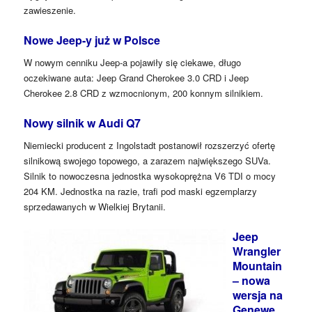
zawieszenie.
Nowe Jeep-y już w Polsce
W nowym cenniku Jeep-a pojawiły się ciekawe, długo
oczekiwane auta: Jeep Grand Cherokee 3.0 CRD i Jeep
Cherokee 2.8 CRD z wzmocnionym, 200 konnym silnikiem.
Nowy silnik w Audi Q7
Niemiecki producent z Ingolstadt postanowił rozszerzyć ofertę
silnikową swojego topowego, a zarazem największego SUVa.
Silnik to nowoczesna jednostka wysokoprężna V6 TDI o mocy
204 KM. Jednostka na razie, trafi pod maski egzemplarzy
sprzedawanych w Wielkiej Brytanii.
Jeep
Wrangler
Mountain
– nowa
wersja na
Genewę