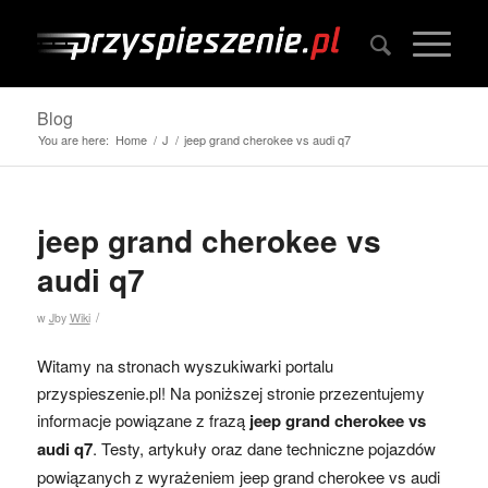
Blog
You are here:
Home
/
J
/
jeep grand cherokee vs audi q7
jeep grand cherokee vs
audi q7
/
w
J
by
Wiki
Witamy na stronach wyszukiwarki portalu
przyspieszenie.pl! Na poniższej stronie przezentujemy
informacje powiązane z frazą
jeep grand cherokee vs
audi q7
. Testy, artykuły oraz dane techniczne pojazdów
powiązanych z wyrażeniem jeep grand cherokee vs audi