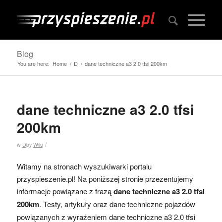
Blog
You are here:
Home
/
D
/
dane techniczne a3 2.0 tfsi 200km
dane techniczne a3 2.0 tfsi
200km
/
w
D
by
Wiki
Witamy na stronach wyszukiwarki portalu
przyspieszenie.pl! Na poniższej stronie przezentujemy
informacje powiązane z frazą
dane techniczne a3 2.0 tfsi
200km
. Testy, artykuły oraz dane techniczne pojazdów
powiązanych z wyrażeniem dane techniczne a3 2.0 tfsi