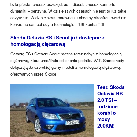
była prosta: chcesz oszczędzać – diesel, chcesz komfortu i
dynamiki – benzyna. W dzisiejszych czasach nie jest to już takie
oczywiste. W dzisiejszym porównaniu chcemy skonfrontować nie
konkretne samochody a technologie : TSI kontra TDI
Skoda Octavia RS i Scout już dostępne z
homologacją ciężarową
Octavię RS i Octavię Scout można teraz nabyć z homologacją
ciężarową, która umożliwia odliczenie podatku VAT. Samochody
dołączają do szerokiej gamy modeli z homologacją ciężarową,
oferowanych przez Škodę.
Test: Skoda
Octavia RS
2.0 TSI –
rodzinne
kombi o
mocy
200KM!