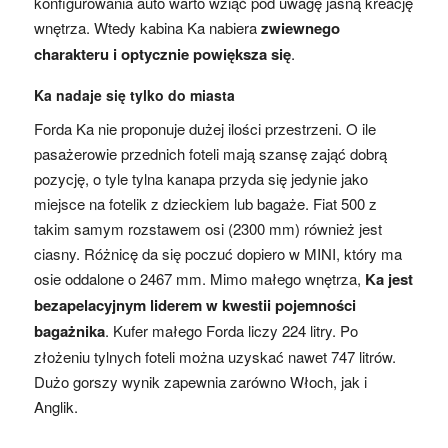
konfigurowania auto warto wziąć pod uwagę jasną kreację
wnętrza. Wtedy kabina Ka nabiera
zwiewnego
charakteru i optycznie powiększa się
.
Ka nadaje się tylko do miasta
Forda Ka nie proponuje dużej ilości przestrzeni. O ile
pasażerowie przednich foteli mają szansę zająć dobrą
pozycję, o tyle tylna kanapa przyda się jedynie jako
miejsce na fotelik z dzieckiem lub bagaże. Fiat 500 z
takim samym rozstawem osi (2300 mm) również jest
ciasny. Różnicę da się poczuć dopiero w MINI, który ma
osie oddalone o 2467 mm. Mimo małego wnętrza,
Ka jest
bezapelacyjnym liderem w kwestii pojemności
bagażnika
. Kufer małego Forda liczy 224 litry. Po
złożeniu tylnych foteli można uzyskać nawet 747 litrów.
Dużo gorszy wynik zapewnia zarówno Włoch, jak i
Anglik.