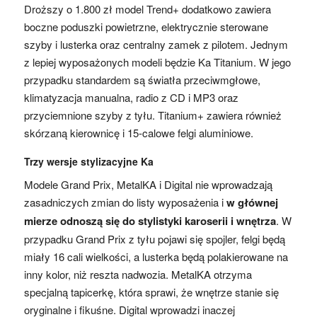
Droższy o 1.800 zł model Trend+ dodatkowo zawiera
boczne poduszki powietrzne, elektrycznie sterowane
szyby i lusterka oraz centralny zamek z pilotem. Jednym
z lepiej wyposażonych modeli będzie Ka Titanium. W jego
przypadku standardem są światła przeciwmgłowe,
klimatyzacja manualna, radio z CD i MP3 oraz
przyciemnione szyby z tyłu. Titanium+ zawiera również
skórzaną kierownicę i 15-calowe felgi aluminiowe.
Trzy wersje stylizacyjne Ka
Modele Grand Prix, MetalKA i Digital nie wprowadzają
zasadniczych zmian do listy wyposażenia i
w głównej
mierze odnoszą się do stylistyki karoserii i wnętrza
. W
przypadku Grand Prix z tyłu pojawi się spojler, felgi będą
miały 16 cali wielkości, a lusterka będą polakierowane na
inny kolor, niż reszta nadwozia. MetalKA otrzyma
specjalną tapicerkę, która sprawi, że wnętrze stanie się
oryginalne i fikuśne. Digital wprowadzi inaczej