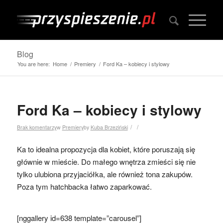
Blog
You are here:
Home
/
Premiery
/
Ford Ka – kobiecy i stylowy
Ford Ka – kobiecy i stylowy
/
/
Brak komentarzy
w
Premiery
by
Kuba Brzeziński
Ka to idealna propozycja dla kobiet, które poruszają się
głównie w mieście. Do małego wnętrza zmieści się nie
tylko ulubiona przyjaciółka, ale również tona zakupów.
Poza tym hatchbacka łatwo zaparkować.
[nggallery id=638 template=”carousel”]