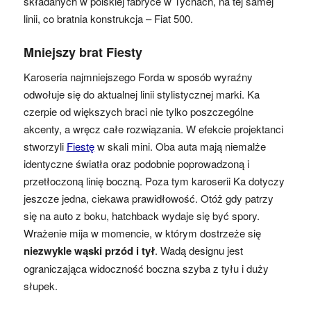
składanych w polskiej fabryce w Tychach, na tej samej
linii, co bratnia konstrukcja – Fiat 500.
Mniejszy brat Fiesty
Karoseria najmniejszego Forda w sposób wyraźny
odwołuje się do aktualnej linii stylistycznej marki. Ka
czerpie od większych braci nie tylko poszczególne
akcenty, a wręcz całe rozwiązania. W efekcie projektanci
stworzyli
Fiestę
w skali mini. Oba auta mają niemalże
identyczne światła oraz podobnie poprowadzoną i
przetłoczoną linię boczną. Poza tym karoserii Ka dotyczy
jeszcze jedna, ciekawa prawidłowość. Otóż gdy patrzy
się na auto z boku, hatchback wydaje się być spory.
Wrażenie mija w momencie, w którym dostrzeże się
niezwykle wąski przód i tył
. Wadą designu jest
ograniczająca widoczność boczna szyba z tyłu i duży
słupek.