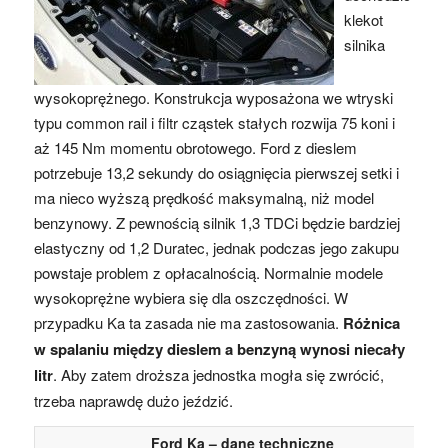
klekot
silnika
wysokoprężnego. Konstrukcja wyposażona we wtryski
typu common rail i filtr cząstek stałych rozwija 75 koni i
aż 145 Nm momentu obrotowego. Ford z dieslem
potrzebuje 13,2 sekundy do osiągnięcia pierwszej setki i
ma nieco wyższą prędkość maksymalną, niż model
benzynowy. Z pewnością silnik 1,3 TDCi będzie bardziej
elastyczny od 1,2 Duratec, jednak podczas jego zakupu
powstaje problem z opłacalnością. Normalnie modele
wysokoprężne wybiera się dla oszczędności. W
przypadku Ka ta zasada nie ma zastosowania.
Różnica
w spalaniu między dieslem a benzyną wynosi niecały
litr
. Aby zatem droższa jednostka mogła się zwrócić,
trzeba naprawdę dużo jeździć.
Ford Ka – dane techniczne