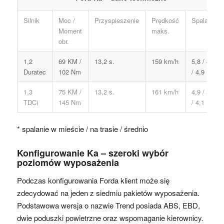
Silnik
Moc /
Przyspieszenie
Prędkość
Spalanie*
Moment
maks.
obr.
1,2
69 KM /
13,2 s.
159 km/h
5,8 / 4,4
Duratec
102 Nm
/ 4,9
1,3
75 KM /
13,2 s.
161 km/h
4,9 / 3,7
TDCi
145 Nm
/ 4,1
* spalanie w mieście / na trasie / średnio
Konfigurowanie Ka – szeroki wybór
poziomów wyposażenia
Podczas konfigurowania Forda klient może się
zdecydować na jeden z siedmiu pakietów wyposażenia.
Podstawowa wersja o nazwie Trend posiada ABS, EBD,
dwie poduszki powietrzne oraz wspomaganie kierownicy.