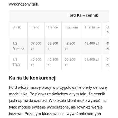
wykończony grill.
Ford Ka – cennik
Silnik
Trend
Trend+
Titanium
Titanium+
Grand
Prix
1,2
37.000
38.800
42.200
43.400 zł
49.500
Duratec
zł
zł
zł
zł
1,3
45.000
46.800
50.200
51.400 zł
57.500
TDCi
zł
zł
zł
zł
Ka na tle konkurencji
Ford włożył masę pracy w przygotowanie oferty cenowej
modelu Ka. Po pierwsze świadczy o tym fakt, że cennik
jest naprawdę szeroki. W efekcie klient może wybrać nie
tylko modele świetnie wyposażone, ale również wersje
bazowe. Poza tym kluczowe jest wyważenie samych