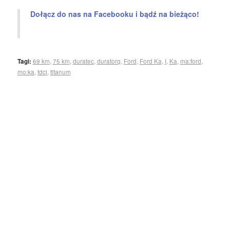
Dołącz do nas na Facebooku i bądź na bieżąco!
Tagi:
69 km
,
75 km
,
duratec
,
duratorq
,
Ford
,
Ford Ka
,
I
,
Ka
,
ma:ford
,
mo:ka
,
tdci
,
titanum