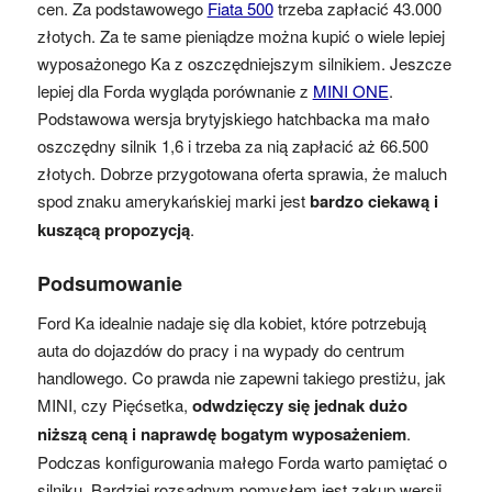
cen. Za podstawowego
Fiata 500
trzeba zapłacić 43.000
złotych. Za te same pieniądze można kupić o wiele lepiej
wyposażonego Ka z oszczędniejszym silnikiem. Jeszcze
lepiej dla Forda wygląda porównanie z
MINI ONE
.
Podstawowa wersja brytyjskiego hatchbacka ma mało
oszczędny silnik 1,6 i trzeba za nią zapłacić aż 66.500
złotych. Dobrze przygotowana oferta sprawia, że maluch
spod znaku amerykańskiej marki jest
bardzo ciekawą i
kuszącą propozycją
.
Podsumowanie
Ford Ka idealnie nadaje się dla kobiet, które potrzebują
auta do dojazdów do pracy i na wypady do centrum
handlowego. Co prawda nie zapewni takiego prestiżu, jak
MINI, czy Pięćsetka,
odwdzięczy się jednak dużo
niższą ceną i naprawdę bogatym wyposażeniem
.
Podczas konfigurowania małego Forda warto pamiętać o
silniku. Bardziej rozsądnym pomysłem jest zakup wersji