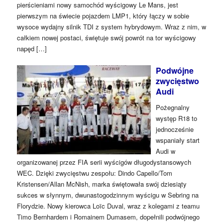
pierścieniami nowy samochód wyścigowy Le Mans, jest
pierwszym na świecie pojazdem LMP1, który łączy w sobie
wysoce wydajny silnik TDI z system hybrydowym. Wraz z nim, w
całkiem nowej postaci, świętuje swój powrót na tor wyścigowy
napęd […]
Podwójne
zwycięstwo
Audi
Pożegnalny
występ R18 to
jednocześnie
wspaniały start
Audi w
organizowanej przez FIA serii wyścigów długodystansowych
WEC. Dzięki zwycięstwu zespołu: Dindo Capello/Tom
Kristensen/Allan McNish, marka świętowała swój dziesiąty
sukces w słynnym, dwunastogodzinnym wyścigu w Sebring na
Florydzie. Nowy kierowca Loïc Duval, wraz z kolegami z teamu
Timo Bernhardem i Romainem Dumasem, dopełnili podwójnego