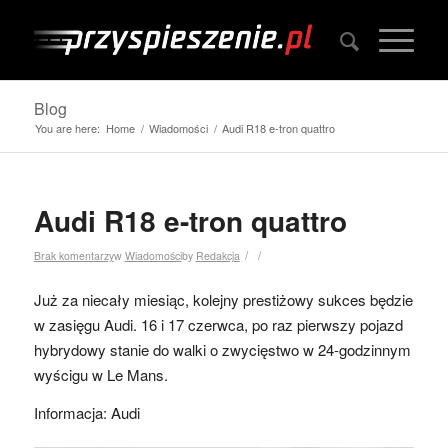
Blog
You are here:
Home
/
Wiadomości
/
Audi R18 e-tron quattro
Audi R18 e-tron quattro
/
/
Brak komentarzy
w
Wiadomości
by
Redakcja
Już za niecały miesiąc, kolejny prestiżowy sukces będzie
w zasięgu Audi. 16 i 17 czerwca, po raz pierwszy pojazd
hybrydowy stanie do walki o zwycięstwo w 24-godzinnym
wyścigu w Le Mans.
Informacja: Audi