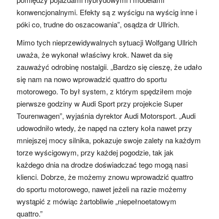
konwencjonalnymi. Efekty są z wyścigu na wyścig inne i
póki co, trudne do oszacowania”, osądza dr Ullrich.
Mimo tych nieprzewidywalnych sytuacji Wolfgang Ullrich
uważa, że wykonał właściwy krok. Nawet da się
zauważyć odrobinę nostalgii. „Bardzo się cieszę, że udało
się nam na nowo wprowadzić quattro do sportu
motorowego. To był system, z którym spędziłem moje
pierwsze godziny w Audi Sport przy projekcie Super
Tourenwagen”, wyjaśnia dyrektor Audi Motorsport. „Audi
udowodniło wtedy, że napęd na cztery koła nawet przy
mniejszej mocy silnika, pokazuje swoje zalety na każdym
torze wyścigowym, przy każdej pogodzie, tak jak
każdego dnia na drodze doświadczać tego mogą nasi
klienci. Dobrze, że możemy znowu wprowadzić quattro
do sportu motorowego, nawet jeżeli na razie możemy
wystąpić z mówiąc żartobliwie „niepełnoetatowym
quattro.”