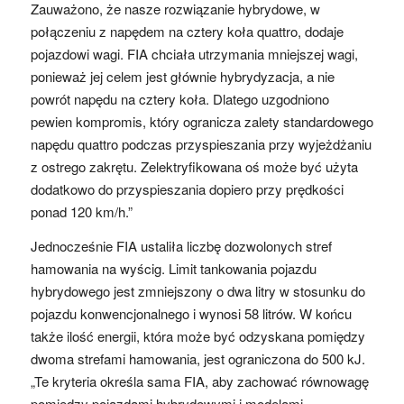
Zauważono, że nasze rozwiązanie hybrydowe, w
połączeniu z napędem na cztery koła quattro, dodaje
pojazdowi wagi. FIA chciała utrzymania mniejszej wagi,
ponieważ jej celem jest głównie hybrydyzacja, a nie
powrót napędu na cztery koła. Dlatego uzgodniono
pewien kompromis, który ogranicza zalety standardowego
napędu quattro podczas przyspieszania przy wyjeżdżaniu
z ostrego zakrętu. Zelektryfikowana oś może być użyta
dodatkowo do przyspieszania dopiero przy prędkości
ponad 120 km/h.”
Jednocześnie FIA ustaliła liczbę dozwolonych stref
hamowania na wyścig. Limit tankowania pojazdu
hybrydowego jest zmniejszony o dwa litry w stosunku do
pojazdu konwencjonalnego i wynosi 58 litrów. W końcu
także ilość energii, która może być odzyskana pomiędzy
dwoma strefami hamowania, jest ograniczona do 500 kJ.
„Te kryteria określa sama FIA, aby zachować równowagę
pomiędzy pojazdami hybrydowymi i modelami