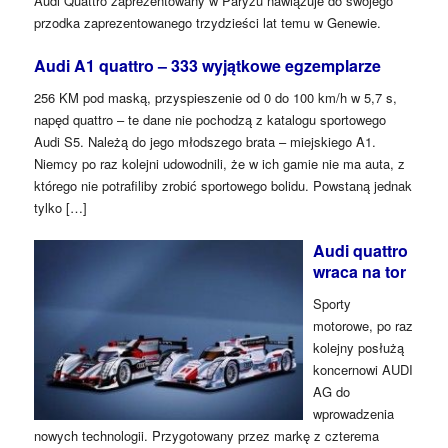
Audi Quattro zaprezentowany w Paryżu nawiązuje do swojego
przodka zaprezentowanego trzydzieści lat temu w Genewie.
Audi A1 quattro – 333 wyjątkowe egzemplarze
256 KM pod maską, przyspieszenie od 0 do 100 km/h w 5,7 s,
napęd quattro – te dane nie pochodzą z katalogu sportowego
Audi S5. Należą do jego młodszego brata – miejskiego A1.
Niemcy po raz kolejni udowodnili, że w ich gamie nie ma auta, z
którego nie potrafiliby zrobić sportowego bolidu. Powstaną jednak
tylko […]
Audi quattro
wraca na tor
Sporty
motorowe, po raz
kolejny posłużą
koncernowi AUDI
AG do
wprowadzenia
nowych technologii. Przygotowany przez markę z czterema