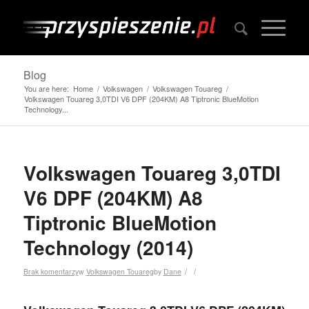
Blog
You are here:
Home
/
Volkswagen
/
Volkswagen Touareg
/
Volkswagen Touareg 3,0TDI V6 DPF (204KM) A8 Tiptronic BlueMotion
Technology...
Volkswagen Touareg 3,0TDI
V6 DPF (204KM) A8
Tiptronic BlueMotion
Technology (2014)
/
/
Brak komentarzy
w
Volkswagen Touareg
by
Dane