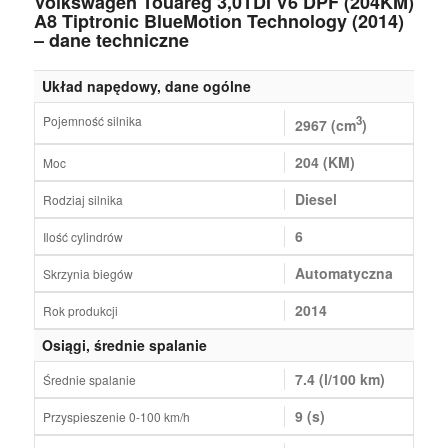
Volkswagen Touareg 3,0TDI V6 DPF (204KM)
A8 Tiptronic BlueMotion Technology (2014)
– dane techniczne
Układ napędowy, dane ogólne
Pojemność silnika
3
2967 (cm
)
204 (KM)
Moc
Diesel
Rodziaj silnika
6
Ilość cylindrów
Automatyczna
Skrzynia biegów
2014
Rok produkcji
Osiągi, średnie spalanie
7.4 (l/100 km)
Średnie spalanie
9 (s)
Przyspieszenie 0-100 km/h