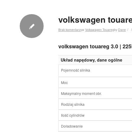
volkswagen touare
/
/
Brak komentarzy
w
Volkswagen Touareg
by
Dane
volkswagen touareg 3.0 | 22
Układ napędowy, dane ogólne
Pojemność silnika
Moc
Maksymalny moment obr.
Rodziaj silnika
Ilość cylindrów
Doładowanie