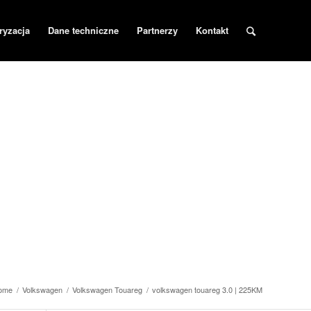
ryzacja
Dane techniczne
Partnerzy
Kontakt
ome
/
Volkswagen
/
Volkswagen Touareg
/
volkswagen touareg 3.0 | 225KM