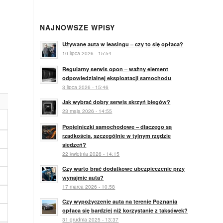
NAJNOWSZE WPISY
Używane auta w leasingu – czy to się opłaca?
10 lipca 2026 - 15:54
Regularny serwis opon – ważny element
odpowiedzialnej eksploatacji samochodu
3 lipca 2026 - 15:46
Jak wybrać dobry serwis skrzyń biegów?
23 maja 2026 - 14:55
Popielniczki samochodowe – dlaczego są
rzadkością, szczególnie w tylnym rzędzie
siedzeń?
22 kwietnia 2026 - 14:15
Czy warto brać dodatkowe ubezpieczenie przy
wynajmie auta?
17 marca 2026 - 10:58
Czy wypożyczenie auta na terenie Poznania
opłaca się bardziej niż korzystanie z taksówek?
31 grudnia 2025 - 13:37