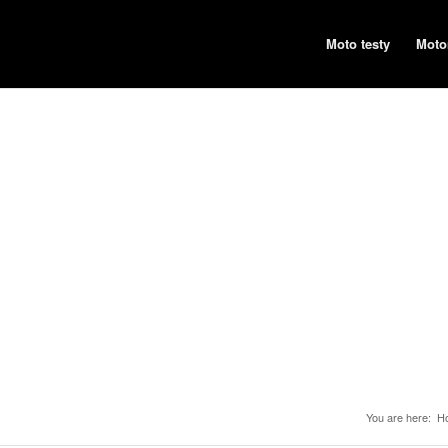
Moto testy
Moto
You are here:
H