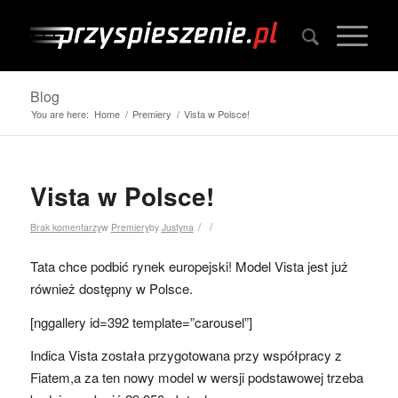
Blog
You are here:
Home
/
Premiery
/
Vista w Polsce!
Vista w Polsce!
/
/
Brak komentarzy
w
Premiery
by
Justyna
Tata chce podbić rynek europejski! Model Vista jest już
również dostępny w Polsce.
[nggallery id=392 template=”carousel”]
Indica Vista została przygotowana przy współpracy z
Fiatem,a za ten nowy model w wersji podstawowej trzeba