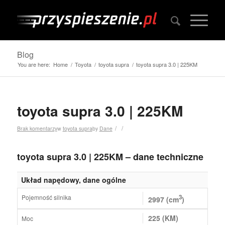
Blog
You are here:
Home
/
Toyota
/
toyota supra
/
toyota supra 3.0 | 225KM
toyota supra 3.0 | 225KM
/
/
Brak komentarzy
w
toyota supra
by
Dane
toyota supra 3.0 | 225KM – dane techniczne
Układ napędowy, dane ogólne
Pojemność silnika
3
2997 (cm
)
225 (KM)
Moc