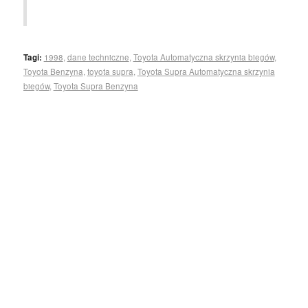
Tagi:
1998
,
dane techniczne
,
Toyota Automatyczna skrzynia biegów
,
Toyota Benzyna
,
toyota supra
,
Toyota Supra Automatyczna skrzynia
biegów
,
Toyota Supra Benzyna