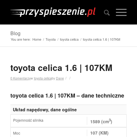
Blog
You are here:
Home
/
Toyota
/
toyota celica
/
toyota celica 1.6 | 107KM
toyota celica 1.6 | 107KM
/
/
0 Komentarzy
w
toyota celica
by
Dane
toyota celica 1.6 | 107KM – dane techniczne
Układ napędowy, dane ogólne
Pojemność silnika
3
1589 (cm
)
107 (KM)
Moc