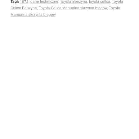
Tagi:
1972
,
dane techniczne
,
Toyota Benzyna
,
toyota celica
,
Toyota
Celica Benzyna
,
Toyota Celica Manualna skrzynia biegów
,
Toyota
Manualna skrzynia biegów