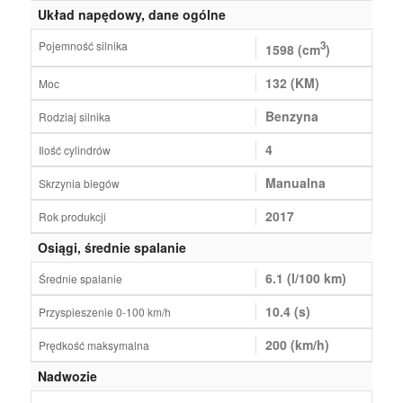
Układ napędowy, dane ogólne
Pojemność silnika
3
1598 (cm
)
132 (KM)
Moc
Benzyna
Rodziaj silnika
4
Ilość cylindrów
Manualna
Skrzynia biegów
2017
Rok produkcji
Osiągi, średnie spalanie
6.1 (l/100 km)
Średnie spalanie
10.4 (s)
Przyspieszenie 0-100 km/h
200 (km/h)
Prędkość maksymalna
Nadwozie