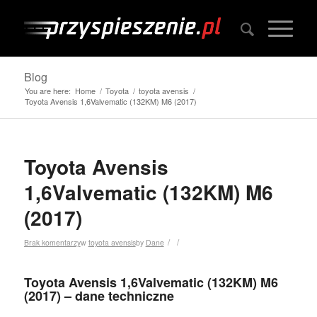
Blog
You are here:
Home
/
Toyota
/
toyota avensis
/
Toyota Avensis 1,6Valvematic (132KM) M6 (2017)
Toyota Avensis
1,6Valvematic (132KM) M6
(2017)
/
/
Brak komentarzy
w
toyota avensis
by
Dane
Toyota Avensis 1,6Valvematic (132KM) M6
(2017) – dane techniczne