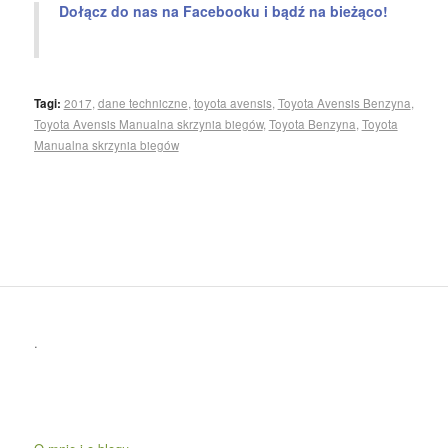
Dołącz do nas na Facebooku i bądź na bieżąco!
Tagi:
2017
,
dane techniczne
,
toyota avensis
,
Toyota Avensis Benzyna
,
Toyota Avensis Manualna skrzynia biegów
,
Toyota Benzyna
,
Toyota
Manualna skrzynia biegów
.