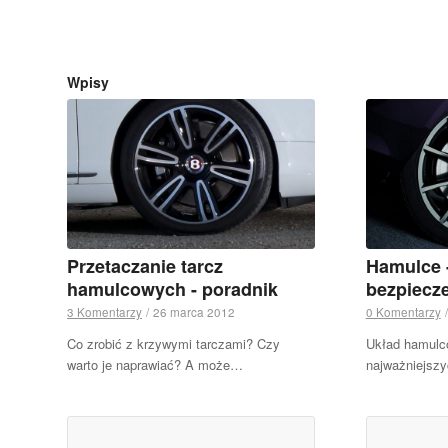
Wpisy
Przetaczanie tarcz
Hamulce -
hamulcowych - poradnik
bezpiecze
3 Komentarzy
/
26 marca 2012
0 Komentarzy
/
Co zrobić z krzywymi tarczami? Czy
Układ hamulco
warto je naprawiać? A może…
najważniejsz