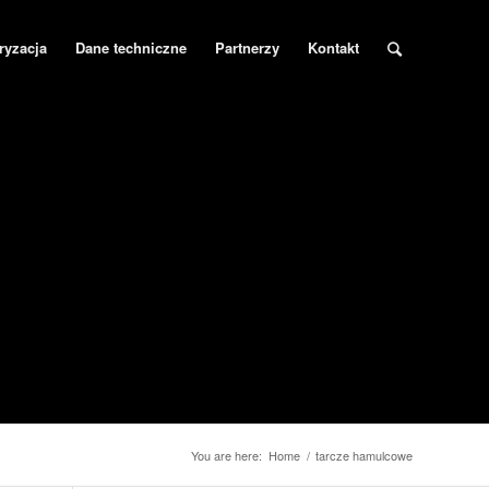
ryzacja
Dane techniczne
Partnerzy
Kontakt
You are here:
Home
/
tarcze hamulcowe