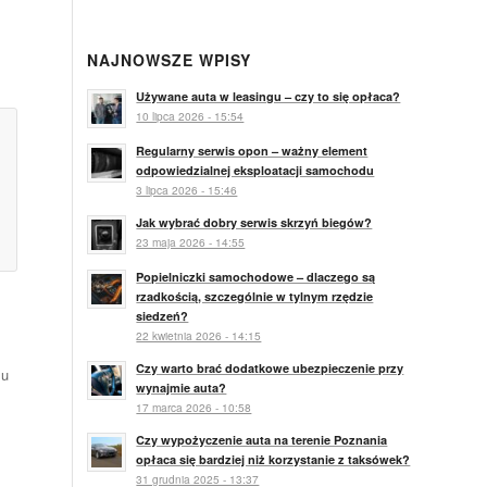
NAJNOWSZE WPISY
Używane auta w leasingu – czy to się opłaca?
10 lipca 2026 - 15:54
Regularny serwis opon – ważny element
odpowiedzialnej eksploatacji samochodu
3 lipca 2026 - 15:46
Jak wybrać dobry serwis skrzyń biegów?
23 maja 2026 - 14:55
Popielniczki samochodowe – dlaczego są
rzadkością, szczególnie w tylnym rzędzie
siedzeń?
22 kwietnia 2026 - 14:15
Czy warto brać dodatkowe ubezpieczenie przy
lu
wynajmie auta?
17 marca 2026 - 10:58
Czy wypożyczenie auta na terenie Poznania
opłaca się bardziej niż korzystanie z taksówek?
31 grudnia 2025 - 13:37