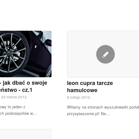
 jak dbać o swoje
leon cupra tarcze
ństwo - cz.1
hamulcowe
22 marca 2012
8 lutego 2012
wy to jeden z
Witamy na stronach wyszukiwarki porta
ych podzespołów w…
przyspieszenie.pl! Na…