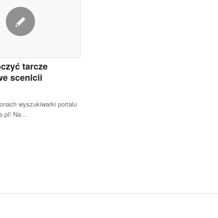
oczyć tarcze
e scenicii
onach wyszukiwarki portalu
e.pl! Na…