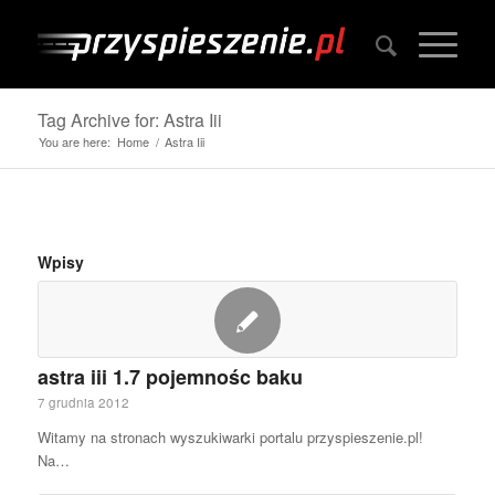
Tag Archive for: Astra Iii
You are here:
Home
/
Astra Iii
Wpisy
astra iii 1.7 pojemnośc baku
7 grudnia 2012
Witamy na stronach wyszukiwarki portalu przyspieszenie.pl!
Na…