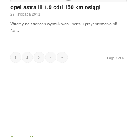
opel astra iii 1.9 cdti 150 km osiągi
29 listopada 2012
Witamy na stronach wyszukiwarki portalu przyspieszenie.pl!
Na…
2
3
›
»
1
Page 1 of 6
.