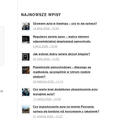
NAJNOWSZE WPISY
Używane auta w leasingu – czy to się opłaca?
10 lipca 2026 - 15:54
Regularny serwis opon – ważny element
odpowiedzialnej eksploatacji samochodu
3 lipca 2026 - 15:46
Jak wybrać dobry serwis skrzyń biegów?
23 maja 2026 - 14:55
Popielniczki samochodowe – dlaczego są
rzadkością, szczególnie w tylnym rzędzie
siedzeń?
22 kwietnia 2026 - 14:15
Czy warto brać dodatkowe ubezpieczenie przy
na
wynajmie auta?
17 marca 2026 - 10:58
Czy wypożyczenie auta na terenie Poznania
opłaca się bardziej niż korzystanie z taksówek?
31 grudnia 2025 - 13:37