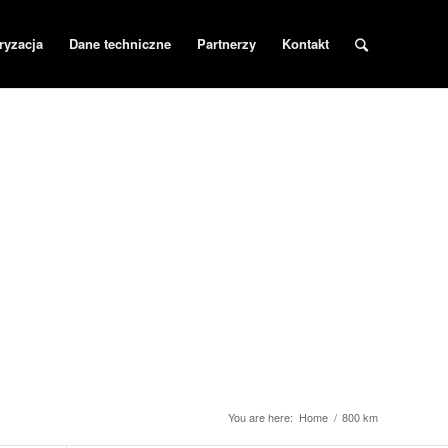
ryzacja
Dane techniczne
Partnerzy
Kontakt
You are here:
Home
/
800 km