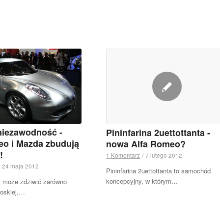
niezawodność -
Pininfarina 2uettottanta -
eo i Mazda zbudują
nowa Alfa Romeo?
!
1 Komentarz
/
7 lutego 2012
24 maja 2012
Pininfarina 2uettottanta to samochód
koncepcyjny, w którym…
 może zdziwić zarówno
łoskiej,…