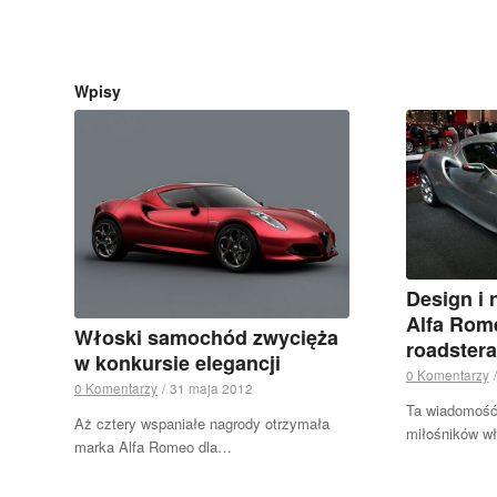
Wpisy
Design i 
Alfa Rom
Włoski samochód zwycięża
roadstera
w konkursie elegancji
0 Komentarzy
/
0 Komentarzy
/
31 maja 2012
Ta wiadomość
Aż cztery wspaniałe nagrody otrzymała
miłośników w
marka Alfa Romeo dla…