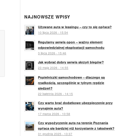
NAJNOWSZE WPISY
Używane auta w leasingu – czy to się opłaca?
10 lipca 2026 - 15:54
Regularny serwis opon – ważny element
odpowiedzialnej eksploatacji samochodu
3 lipca 2026 - 15:46
Jak wybrać dobry serwis skrzyń biegów?
23 maja 2026 - 14:55
Popielniczki samochodowe – dlaczego są
rzadkością, szczególnie w tylnym rzędzie
siedzeń?
22 kwietnia 2026 - 14:15
Czy warto brać dodatkowe ubezpieczenie przy
wynajmie auta?
17 marca 2026 - 10:58
Czy wypożyczenie auta na terenie Poznania
opłaca się bardziej niż korzystanie z taksówek?
31 grudnia 2025 - 13:37