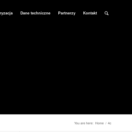
ryzacja
Dane techniczne
Partnerzy
Kontakt
You are here:
Home
/
4c