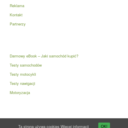
Reklama
Kontakt
Partnerzy
Darmowy eBook – Jaki samochód kupić?
Testy samochodów
Testy motocykli
Testy nawigacji
Motoryzacja
Ta strona używa cookies
Więcej informacji
OK!
© Copyright -
Przyspieszenie.pl