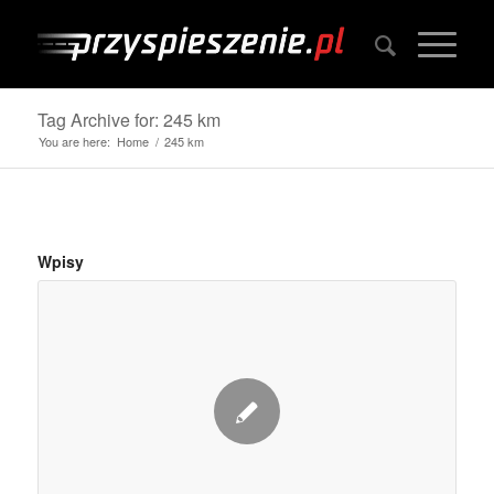
Tag Archive for: 245 km
You are here:
Home
/
245 km
Wpisy