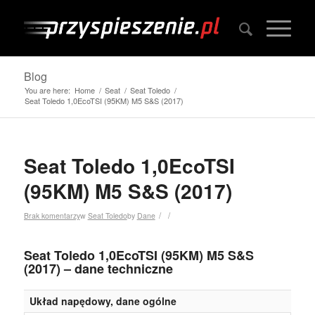
Blog
You are here:
Home
/
Seat
/
Seat Toledo
/
Seat Toledo 1,0EcoTSI (95KM) M5 S&S (2017)
Seat Toledo 1,0EcoTSI
(95KM) M5 S&S (2017)
/
/
Brak komentarzy
w
Seat Toledo
by
Dane
Seat Toledo 1,0EcoTSI (95KM) M5 S&S
(2017) – dane techniczne
Układ napędowy, dane ogólne