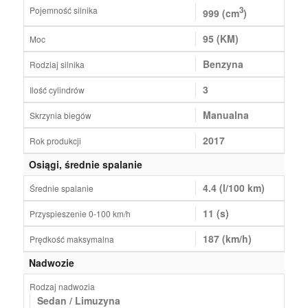
Pojemność silnika
3
999 (cm
)
95 (KM)
Moc
Benzyna
Rodziaj silnika
3
Ilość cylindrów
Manualna
Skrzynia biegów
2017
Rok produkcji
Osiągi, średnie spalanie
4.4 (l/100 km)
Średnie spalanie
11 (s)
Przyspieszenie 0-100 km/h
187 (km/h)
Prędkość maksymalna
Nadwozie
Rodzaj nadwozia
Sedan / Limuzyna