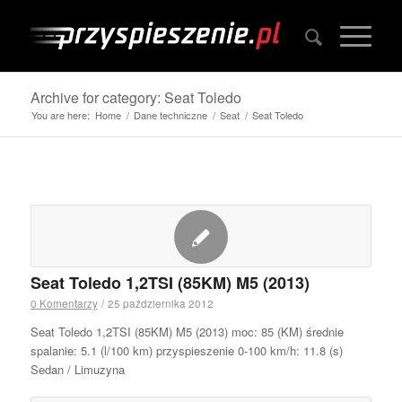
Archive for category: Seat Toledo
You are here:
Home
/
Dane techniczne
/
Seat
/
Seat Toledo
Seat Toledo 1,2TSI (85KM) M5 (2013)
0 Komentarzy
/
25 października 2012
Seat Toledo 1,2TSI (85KM) M5 (2013) moc: 85 (KM) średnie
spalanie: 5.1 (l/100 km) przyspieszenie 0-100 km/h: 11.8 (s)
Sedan / Limuzyna