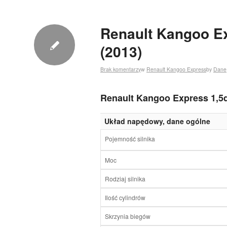
Renault Kangoo E
(2013)
Brak komentarzy
w
Renault Kangoo Express
by
Dane
Renault Kangoo Express 1,5d
Układ napędowy, dane ogólne
Pojemność silnika
Moc
Rodziaj silnika
Ilość cylindrów
Skrzynia biegów