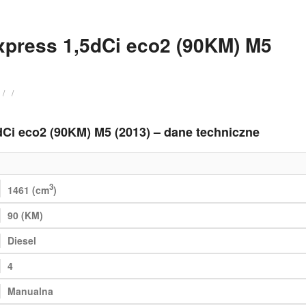
xpress 1,5dCi eco2 (90KM) M5
/
/
Ci eco2 (90KM) M5 (2013) – dane techniczne
3
1461 (cm
)
90 (KM)
Diesel
4
Manualna