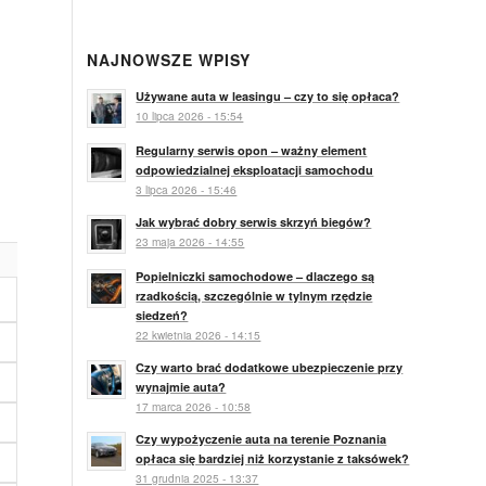
NAJNOWSZE WPISY
Używane auta w leasingu – czy to się opłaca?
10 lipca 2026 - 15:54
Regularny serwis opon – ważny element
odpowiedzialnej eksploatacji samochodu
3 lipca 2026 - 15:46
Jak wybrać dobry serwis skrzyń biegów?
23 maja 2026 - 14:55
Popielniczki samochodowe – dlaczego są
rzadkością, szczególnie w tylnym rzędzie
siedzeń?
22 kwietnia 2026 - 14:15
Czy warto brać dodatkowe ubezpieczenie przy
wynajmie auta?
17 marca 2026 - 10:58
Czy wypożyczenie auta na terenie Poznania
opłaca się bardziej niż korzystanie z taksówek?
31 grudnia 2025 - 13:37