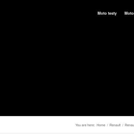
Moto testy
Moto
You are here:
Home
/
Renault
/
Renau