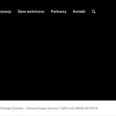
ryzacja
Dane techniczne
Partnerzy
Kontakt
lt Kangoo Express
/
Renault Kangoo Express 1,5dCi eco2 (90KM) M5 (2013)