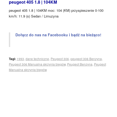
peugeot 405 1.8 | 104KM
peugeot 405 1.8 | 104KM moc: 104 (KM) przyspieszenie 0-100
km/h: 11.9 (s) Sedan / Limuzyna
Dołącz do nas na Facebooku i bądź na bieżąco!
Tagi:
1993
,
dane techniczne
,
Peugeot 306
,
peugeot 306 Benzyna
,
Peugeot 306 Manualna skrzynia biegów
,
Peugeot Benzyna
,
Peugeot
Manualna skrzynia biegów