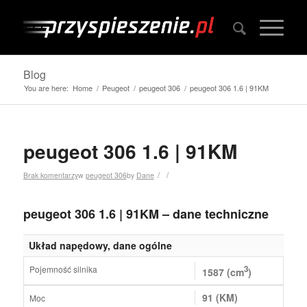
Blog
You are here:
Home
/
Peugeot
/
peugeot 306
/
peugeot 306 1.6 | 91KM
peugeot 306 1.6 | 91KM
/
/
Brak komentarzy
w
peugeot 306
by
Dane
peugeot 306 1.6 | 91KM – dane techniczne
Układ napędowy, dane ogólne
Pojemność silnika
3
1587 (cm
)
91 (KM)
Moc