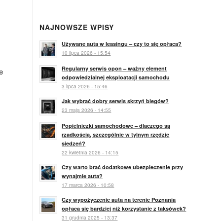
NAJNOWSZE WPISY
Używane auta w leasingu – czy to się opłaca?
10 lipca 2026 - 15:54
Regularny serwis opon – ważny element
e
odpowiedzialnej eksploatacji samochodu
3 lipca 2026 - 15:46
Jak wybrać dobry serwis skrzyń biegów?
23 maja 2026 - 14:55
Popielniczki samochodowe – dlaczego są
rzadkością, szczególnie w tylnym rzędzie
siedzeń?
22 kwietnia 2026 - 14:15
Czy warto brać dodatkowe ubezpieczenie przy
wynajmie auta?
17 marca 2026 - 10:58
Czy wypożyczenie auta na terenie Poznania
opłaca się bardziej niż korzystanie z taksówek?
31 grudnia 2025 - 13:37