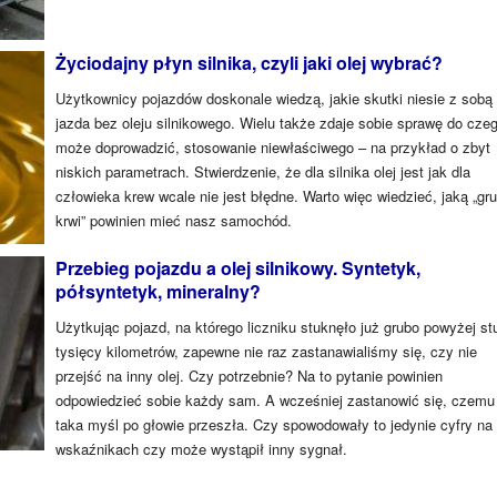
Życiodajny płyn silnika, czyli jaki olej wybrać?
Użytkownicy pojazdów doskonale wiedzą, jakie skutki niesie z sobą
jazda bez oleju silnikowego. Wielu także zdaje sobie sprawę do cze
może doprowadzić, stosowanie niewłaściwego – na przykład o zbyt
niskich parametrach. Stwierdzenie, że dla silnika olej jest jak dla
człowieka krew wcale nie jest błędne. Warto więc wiedzieć, jaką „gr
krwi” powinien mieć nasz samochód.
Przebieg pojazdu a olej silnikowy. Syntetyk,
półsyntetyk, mineralny?
Użytkując pojazd, na którego liczniku stuknęło już grubo powyżej st
tysięcy kilometrów, zapewne nie raz zastanawialiśmy się, czy nie
przejść na inny olej. Czy potrzebnie? Na to pytanie powinien
odpowiedzieć sobie każdy sam. A wcześniej zastanowić się, czemu
taka myśl po głowie przeszła. Czy spowodowały to jedynie cyfry na
wskaźnikach czy może wystąpił inny sygnał.