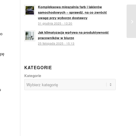
Kompleksowa mieszalnia farb i lakierów
samochodowych – sprawdź, na co zwrócić
uwagę przy wyborze dostawcy
si
31 grudnia 2025 - 13:20
Jak klimatyzacja wpływa na produktywność
go
pracowników w biurze
25 listopada 2025 - 15:13
upę
KATEGORIE
Kategorie
u