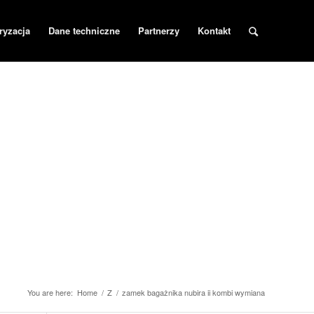
ryzacja
Dane techniczne
Partnerzy
Kontakt
You are here:
Home
/
Z
/
zamek bagażnika nubira ii kombi wymiana