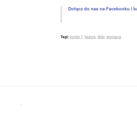
Dołącz do nas na Facebooku i b
Tagi:
kombi ?
,
Nubira
,
Wiki
,
wymiana
.