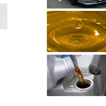
skoda fabia 1.6 filtr czastek stalych