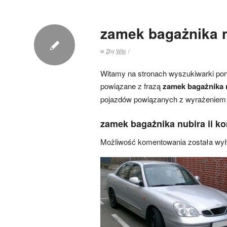
zamek bagażnika n
/
w
Z
by
Wiki
Witamy na stronach wyszukiwarki port
powiązane z frazą
zamek bagażnika 
pojazdów powiązanych z wyrażeniem 
zamek bagażnika nubira ii k
Możliwość komentowania została wy