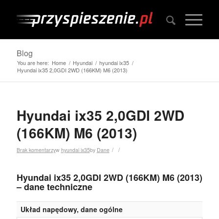
Blog
You are here:
Home
/
Hyundai
/
hyundai ix35
/
Hyundai ix35 2,0GDI 2WD (166KM) M6 (2013)
Hyundai ix35 2,0GDI 2WD
(166KM) M6 (2013)
/
/
Brak komentarzy
w
hyundai ix35
by
Dane
Hyundai ix35 2,0GDI 2WD (166KM) M6 (2013)
– dane techniczne
Układ napędowy, dane ogólne