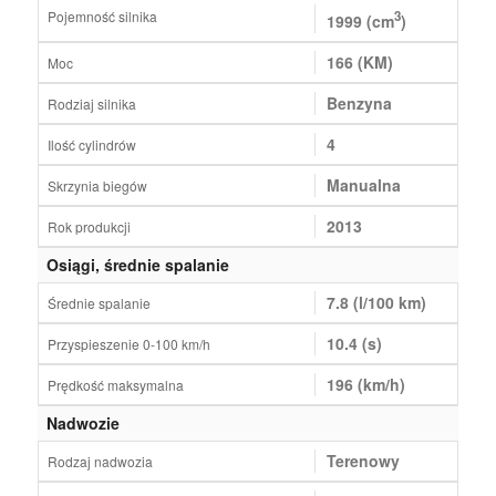
Pojemność silnika
3
1999 (cm
)
166 (KM)
Moc
Benzyna
Rodziaj silnika
4
Ilość cylindrów
Manualna
Skrzynia biegów
2013
Rok produkcji
Osiągi, średnie spalanie
7.8 (l/100 km)
Średnie spalanie
10.4 (s)
Przyspieszenie 0-100 km/h
196 (km/h)
Prędkość maksymalna
Nadwozie
Terenowy
Rodzaj nadwozia