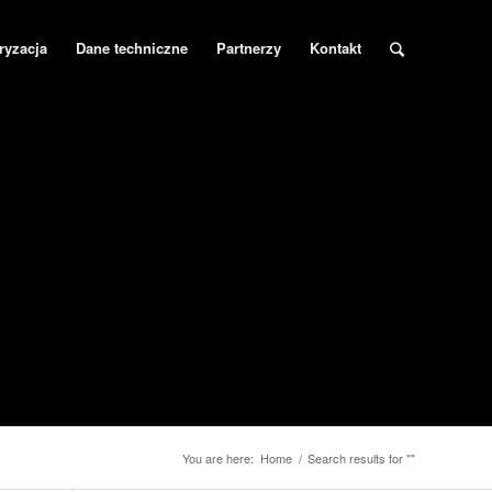
ryzacja
Dane techniczne
Partnerzy
Kontakt
You are here:
Home
/
Search results for ""