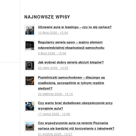
NAJNOWSZE WPISY
Używane auta w leasingu – czy to się opłaca?
10 lipca 2026 - 15:54
Regularny serwis opon – ważny element
odpowiedzialnej eksploatacji samochodu
3 lipca 2026 - 15:46
Jak wybrać dobry serwis skrzyń biegów?
23 maja 2026 - 14:55
Popielniczki samochodowe – dlaczego są
rzadkością, szczególnie w tylnym rzędzie
siedzeń?
22 kwietnia 2026 - 14:15
Czy warto brać dodatkowe ubezpieczenie przy
wynajmie auta?
17 marca 2026 - 10:58
Czy wypożyczenie auta na terenie Poznania
opłaca się bardziej niż korzystanie z taksówek?
31 grudnia 2025 - 13:37