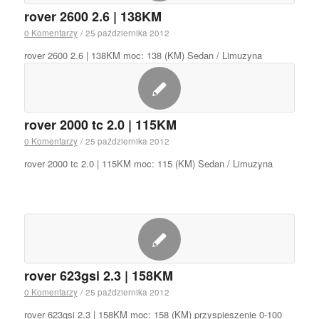
rover 2600 2.6 | 138KM
0 Komentarzy
/
25 października 2012
rover 2600 2.6 | 138KM moc: 138 (KM) Sedan / Limuzyna
rover 2000 tc 2.0 | 115KM
0 Komentarzy
/
25 października 2012
rover 2000 tc 2.0 | 115KM moc: 115 (KM) Sedan / Limuzyna
rover 623gsi 2.3 | 158KM
0 Komentarzy
/
25 października 2012
rover 623gsi 2.3 | 158KM moc: 158 (KM) przyspieszenie 0-100