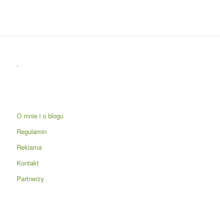
.
O mnie i o blogu
Regulamin
Reklama
Kontakt
Partnerzy