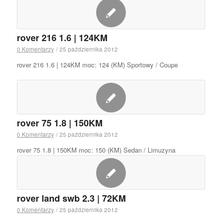
rover 216 1.6 | 124KM
0 Komentarzy
/
25 października 2012
rover 216 1.6 | 124KM moc: 124 (KM) Sportowy / Coupe
rover 75 1.8 | 150KM
0 Komentarzy
/
25 października 2012
rover 75 1.8 | 150KM moc: 150 (KM) Sedan / Limuzyna
rover land swb 2.3 | 72KM
0 Komentarzy
/
25 października 2012