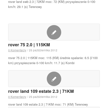
rover land swb 2.3 | 72KM moc: 72 (KM) przyspieszenie 0-100
km/h: 29.1 (s) Terenowy
rover 75 2.0 | 115KM
0 Komentarzy
/
25 października 2012
rover 75 2.0 | 115KM moc: 115 (KM) średnie spalanie: 6.5 (l/100
km) przyspieszenie 0-100 km/h: 11.7 (s) Kombi
rover land 109 estate 2.3 | 71KM
0 Komentarzy
/
25 października 2012
rover land 109 estate 2.3 | 71KM moc: 71 (KM) Terenowy