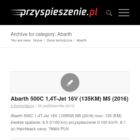
Archive for category: Abarth
You are here:
Home
/
Dane techniczne
/
Abarth
Abarth 500C 1,4T-Jet 16V (135KM) M5 (2016)
0 Komentarzy
/
25 października 2012
Abarth 500C 1,4T-Jet 16V (135KM) M5 (2016) moc: 135 (KM)
średnie spalanie: 6.5 (l/100 km) przyspieszenie 0-100 km/h: 8.1
(s) Hatchback cena: 79900 PLN