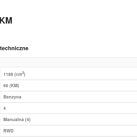
6KM
 techniczne
3
1188 (cm
)
66 (KM)
Benzyna
4
Manualna (4)
RWD