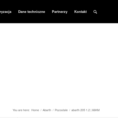
ryzacja
Dane techniczne
Partnerzy
Kontakt
You are here:
Home
/
Abarth
/
Pozostałe
/
abarth 205 1.2 | 66KM