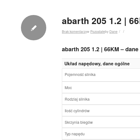
abarth 205 1.2 | 6
/
/
Brak komentarzy
w
Pozostałe
by
Dane
abarth 205 1.2 | 66KM – dane
Układ napędowy, dane ogólne
Pojemność silnika
Moc
Rodziaj silnika
Ilość cylindrów
Skrzynia biegów
Typ napędu