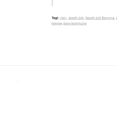
Tagi:
1951
,
abarth 205
,
Abarth 205 Benzyna
,
biegów
,
dane techniczne
.