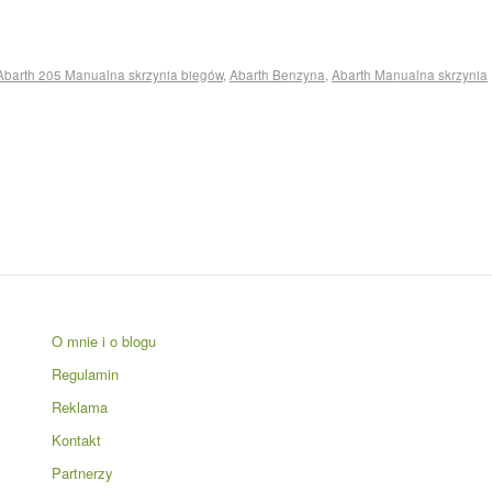
Abarth 205 Manualna skrzynia biegów
,
Abarth Benzyna
,
Abarth Manualna skrzynia
O mnie i o blogu
Regulamin
Reklama
Kontakt
Partnerzy