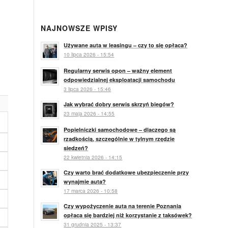
NAJNOWSZE WPISY
Używane auta w leasingu – czy to się opłaca?
10 lipca 2026 - 15:54
Regularny serwis opon – ważny element
odpowiedzialnej eksploatacji samochodu
3 lipca 2026 - 15:46
Jak wybrać dobry serwis skrzyń biegów?
23 maja 2026 - 14:55
Popielniczki samochodowe – dlaczego są
rzadkością, szczególnie w tylnym rzędzie
siedzeń?
22 kwietnia 2026 - 14:15
Czy warto brać dodatkowe ubezpieczenie przy
wynajmie auta?
17 marca 2026 - 10:58
Czy wypożyczenie auta na terenie Poznania
opłaca się bardziej niż korzystanie z taksówek?
31 grudnia 2025 - 13:37