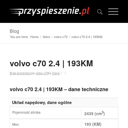
Blog
You are here:
Home
/
Volvo
/
volvo c70
/
volvo c70 2.4 | 193KM
volvo c70 2.4 | 193KM
/
/
Brak komentarzy
w
volvo c70
by
Dane
volvo c70 2.4 | 193KM – dane techniczne
Układ napędowy, dane ogólne
Pojemność silnika
3
2435 (cm
)
193 (KM)
Moc