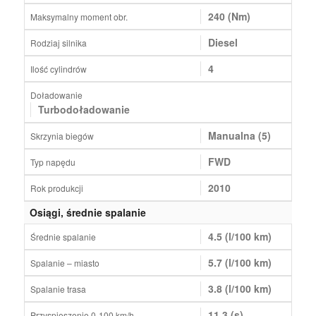
240 (Nm)
Maksymalny moment obr.
Diesel
Rodziaj silnika
4
Ilość cylindrów
Doładowanie
Turbodoładowanie
Manualna (5)
Skrzynia biegów
FWD
Typ napędu
2010
Rok produkcji
Osiągi, średnie spalanie
4.5 (l/100 km)
Średnie spalanie
5.7 (l/100 km)
Spalanie – miasto
3.8 (l/100 km)
Spalanie trasa
11.3 (s)
Przyspieszenie 0-100 km/h