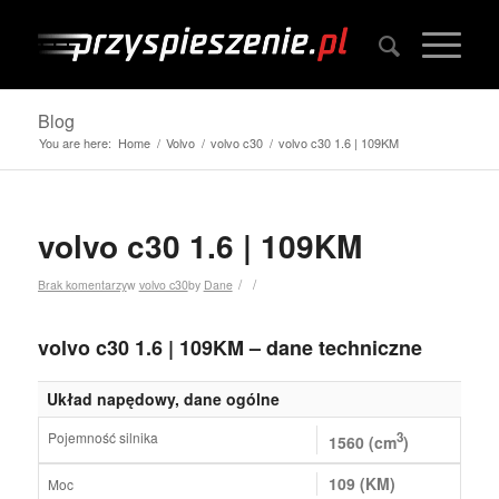
Blog
You are here:
Home
/
Volvo
/
volvo c30
/
volvo c30 1.6 | 109KM
volvo c30 1.6 | 109KM
/
/
Brak komentarzy
w
volvo c30
by
Dane
volvo c30 1.6 | 109KM – dane techniczne
Układ napędowy, dane ogólne
Pojemność silnika
3
1560 (cm
)
109 (KM)
Moc