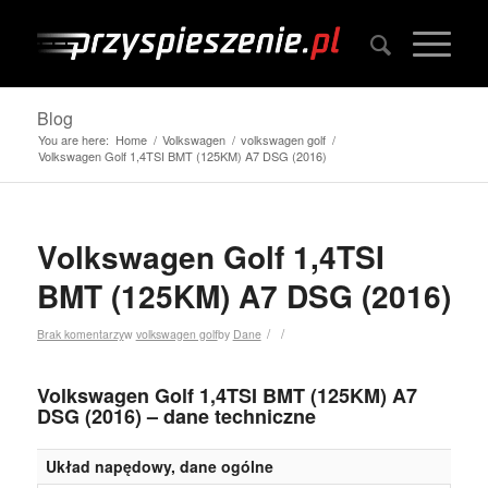
Blog
You are here:
Home
/
Volkswagen
/
volkswagen golf
/
Volkswagen Golf 1,4TSI BMT (125KM) A7 DSG (2016)
Volkswagen Golf 1,4TSI
BMT (125KM) A7 DSG (2016)
/
/
Brak komentarzy
w
volkswagen golf
by
Dane
Volkswagen Golf 1,4TSI BMT (125KM) A7
DSG (2016) – dane techniczne
Układ napędowy, dane ogólne