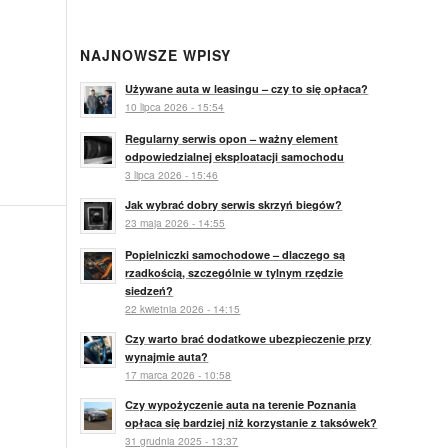
NAJNOWSZE WPISY
Używane auta w leasingu – czy to się opłaca?
10 lipca 2026 - 15:54
Regularny serwis opon – ważny element
odpowiedzialnej eksploatacji samochodu
3 lipca 2026 - 15:46
Jak wybrać dobry serwis skrzyń biegów?
23 maja 2026 - 14:55
Popielniczki samochodowe – dlaczego są
rzadkością, szczególnie w tylnym rzędzie
siedzeń?
22 kwietnia 2026 - 14:15
Czy warto brać dodatkowe ubezpieczenie przy
wynajmie auta?
17 marca 2026 - 10:58
Czy wypożyczenie auta na terenie Poznania
opłaca się bardziej niż korzystanie z taksówek?
31 grudnia 2025 - 13:37