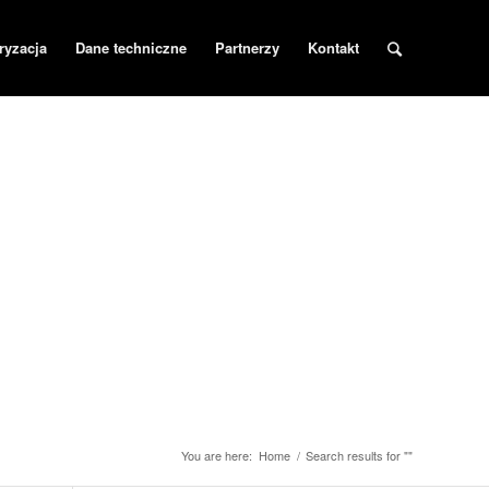
ryzacja
Dane techniczne
Partnerzy
Kontakt
You are here:
Home
/
Search results for ""