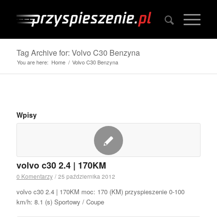
Tag Archive for: Volvo C30 Benzyna
You are here:
Home
/
Volvo C30 Benzyna
Wpisy
volvo c30 2.4 | 170KM
0 Komentarzy
/
25 października 2012
volvo c30 2.4 | 170KM moc: 170 (KM) przyspieszenie 0-100
km/h: 8.1 (s) Sportowy / Coupe