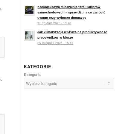
Kompleksowa mieszalnia farb i lakierów
lu
samochodowych – sprawdź, na co zwrócić
uwagę przy wyborze dostawcy
31 grudnia 2025 - 13:20
Jak klimatyzacja wpływa na produktywność
pracowników w biurze
25 listopada 2025 - 15:13
KATEGORIE
Kategorie
lu