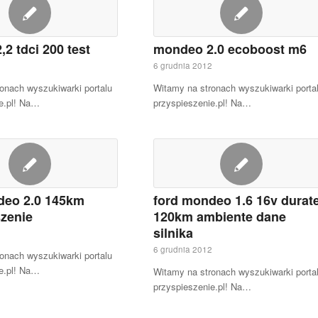
2 tdci 200 test
mondeo 2.0 ecoboost m6
2
6 grudnia 2012
onach wyszukiwarki portalu
Witamy na stronach wyszukiwarki porta
e.pl! Na…
przyspieszenie.pl! Na…
deo 2.0 145km
ford mondeo 1.6 16v durat
zenie
120km ambiente dane
silnika
2
6 grudnia 2012
onach wyszukiwarki portalu
e.pl! Na…
Witamy na stronach wyszukiwarki porta
przyspieszenie.pl! Na…