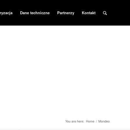
ryzacja
Dane techniczne
Partnerzy
Kontakt
You are here:
Home
/
Mondeo