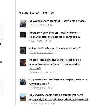
NAJNOWSZE WPISY
Używane auta w leasingu – czy to się opłaca?
10 lipca 2026 - 15:54
Regularny serwis opon – ważny element
odpowiedzialnej eksploatacji samochodu
3 lipca 2026 - 15:46
km
Jak wybrać dobry serwis skrzyń biegów?
23 maja 2026 - 14:55
Popielniczki samochodowe – dlaczego są
lu
rzadkością, szczególnie w tylnym rzędzie
siedzeń?
22 kwietnia 2026 - 14:15
Czy warto brać dodatkowe ubezpieczenie przy
wynajmie auta?
17 marca 2026 - 10:58
Czy wypożyczenie auta na terenie Poznania
opłaca się bardziej niż korzystanie z taksówek?
31 grudnia 2025 - 13:37