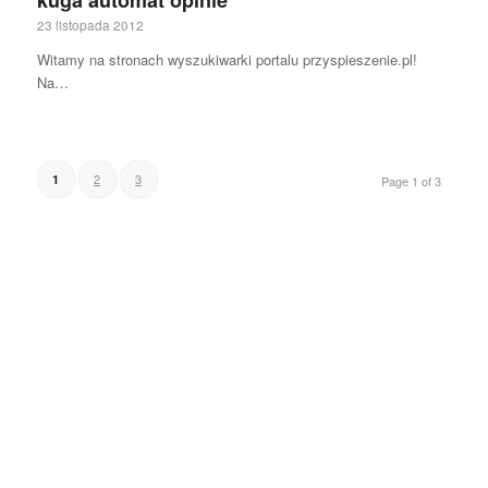
kuga automat opinie
23 listopada 2012
Witamy na stronach wyszukiwarki portalu przyspieszenie.pl!
Na…
2
3
1
Page 1 of 3