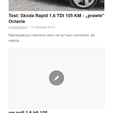
Test: Skoda Rapid 1.6 TDI 105 KM - ,,prawie"
Octavia
6 Komentarzy
/
15 listopada 2013
Najciekawszym elementu testu nie był sam samochód, ale
reakcje…
vw golf 1.6 tdi 105