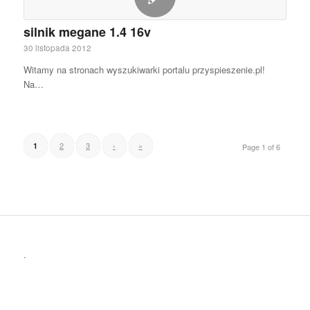
silnik megane 1.4 16v
30 listopada 2012
Witamy na stronach wyszukiwarki portalu przyspieszenie.pl!
Na…
2
3
›
»
1
Page 1 of 6
.