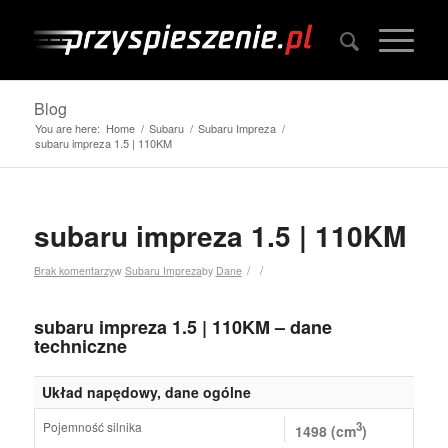
Blog
You are here:
Home
/
Subaru
/
Subaru Impreza
/
subaru impreza 1.5 | 110KM
subaru impreza 1.5 | 110KM
/
/
Brak komentarzy
w
Subaru Impreza
by
Dane
subaru impreza 1.5 | 110KM – dane
techniczne
Układ napędowy, dane ogólne
Pojemność silnika
3
1498 (cm
)