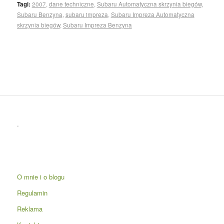
Tagi:
2007
,
dane techniczne
,
Subaru Automatyczna skrzynia biegów
,
Subaru Benzyna
,
subaru impreza
,
Subaru Impreza Automatyczna
skrzynia biegów
,
Subaru Impreza Benzyna
.
O mnie i o blogu
Regulamin
Reklama