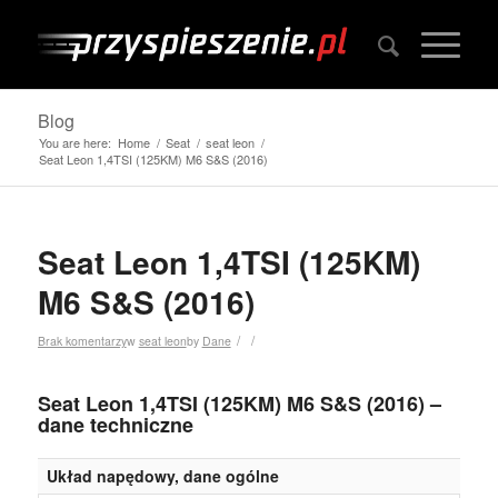
Blog
You are here:
Home
/
Seat
/
seat leon
/
Seat Leon 1,4TSI (125KM) M6 S&S (2016)
Seat Leon 1,4TSI (125KM)
M6 S&S (2016)
/
/
Brak komentarzy
w
seat leon
by
Dane
Seat Leon 1,4TSI (125KM) M6 S&S (2016) –
dane techniczne
Układ napędowy, dane ogólne